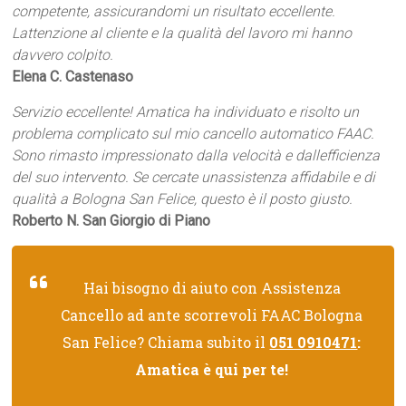
competente, assicurandomi un risultato eccellente.
Lattenzione al cliente e la qualità del lavoro mi hanno
davvero colpito.
Elena C. Castenaso
Servizio eccellente! Amatica ha individuato e risolto un
problema complicato sul mio cancello automatico FAAC.
Sono rimasto impressionato dalla velocità e dallefficienza
del suo intervento. Se cercate unassistenza affidabile e di
qualità a Bologna San Felice, questo è il posto giusto.
Roberto N. San Giorgio di Piano
Hai bisogno di aiuto con Assistenza
Cancello ad ante scorrevoli FAAC Bologna
San Felice? Chiama subito il
051 0910471
:
Amatica è qui per te!