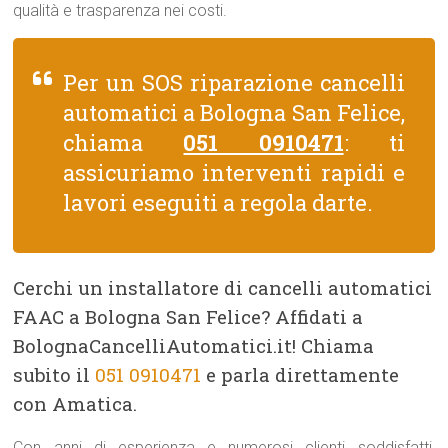
qualità e trasparenza nei costi.
Per un SOS riparazione cancelli
automatici a Bologna San Felice,
chiama
051 0910471
: ti
assicuriamo interventi rapidi e
lavori eseguiti a regola darte.
Cerchi un installatore di cancelli automatici
FAAC a Bologna San Felice? Affidati a
BolognaCancelliAutomatici.it! Chiama
subito il
051 0910471
e parla direttamente
con Amatica.
Con anni di esperienza e numerosi clienti soddisfatti,