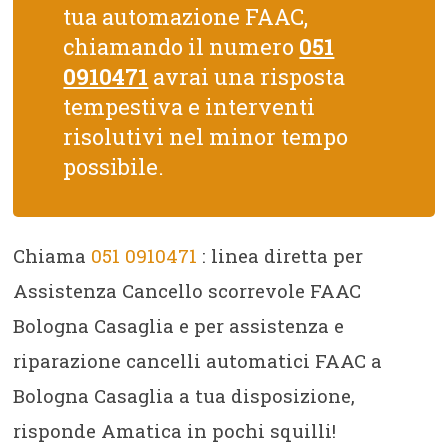
tua automazione FAAC,
chiamando il numero
051
0910471
avrai una risposta
tempestiva e interventi
risolutivi nel minor tempo
possibile.
Chiama
051 0910471
: linea diretta per
Assistenza Cancello scorrevole FAAC
Bologna Casaglia e per assistenza e
riparazione cancelli automatici FAAC a
Bologna Casaglia a tua disposizione,
risponde Amatica in pochi squilli!