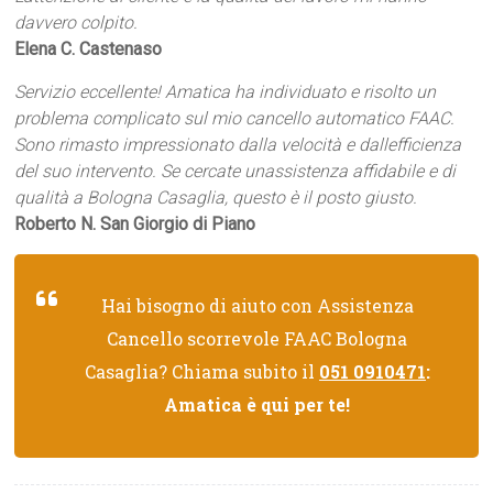
davvero colpito.
Elena C. Castenaso
Servizio eccellente! Amatica ha individuato e risolto un
problema complicato sul mio cancello automatico FAAC.
Sono rimasto impressionato dalla velocità e dallefficienza
del suo intervento. Se cercate unassistenza affidabile e di
qualità a Bologna Casaglia, questo è il posto giusto.
Roberto N. San Giorgio di Piano
Hai bisogno di aiuto con Assistenza
Cancello scorrevole FAAC Bologna
Casaglia? Chiama subito il
051 0910471
:
Amatica è qui per te!