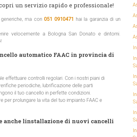
copri un servizio rapido e professionale!
A
A
ni generiche, ma con
051 0910471
hai la garanzia di un
A
venire velocemente a Bologna San Donato e dintorni.
A
!
I
ancello automatico FAAC in provincia di
I
S
I
 effettuare controlli regolari. Con i nostri piani di
Sa
ifiche periodiche, lubrificazione delle parti
ono il tuo cancello in perfette condizioni.
I
e per prolungare la vita del tuo impianto FAAC e
S
I
S
 anche linstallazione di nuovi cancelli
I