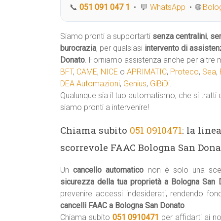
📞
051 091 047 1
• 💬
WhatsApp
• 🌐
Bolog
Siamo pronti a supportarti
senza centralini
,
se
burocrazia
, per qualsiasi
intervento di assisten
Donato
. Forniamo assistenza anche per altre 
BFT
,
CAME
,
NICE
o
APRIMATIC
,
Proteco
,
Sea
,
DEA Automazioni
,
Genius
,
GiBiDi
.
Qualunque sia il tuo automatismo, che si tratti 
siamo pronti a intervenire!
Chiama subito
051 0910471
: la lin
scorrevole FAAC Bologna San Donat
Un
cancello automatico
non è solo una scel
sicurezza della tua proprietà a Bologna San
prevenire accessi indesiderati, rendendo fo
cancelli FAAC a Bologna San Donato
.
Chiama subito
051 0910471
per affidarti ai no