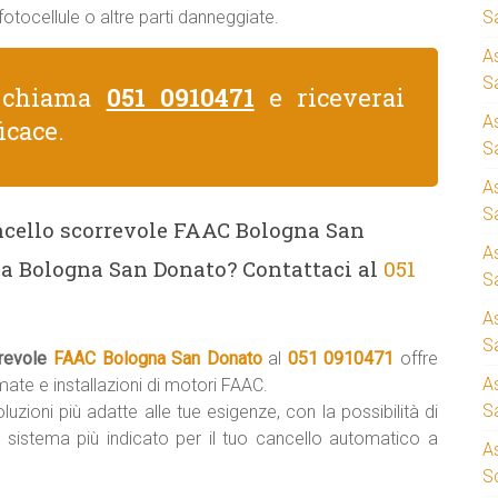
otocellule o altre parti danneggiate.
S
A
Sa
, chiama
051 0910471
e riceverai
A
icace.
S
A
S
ancello scorrevole FAAC Bologna San
A
 a Bologna San Donato? Contattaci al
051
S
A
S
rrevole
FAAC Bologna San Donato
al
051 0910471
offre
A
ate e installazioni di motori FAAC.
S
uzioni più adatte alle tue esigenze, con la possibilità di
il sistema più indicato per il tuo cancello automatico a
A
S