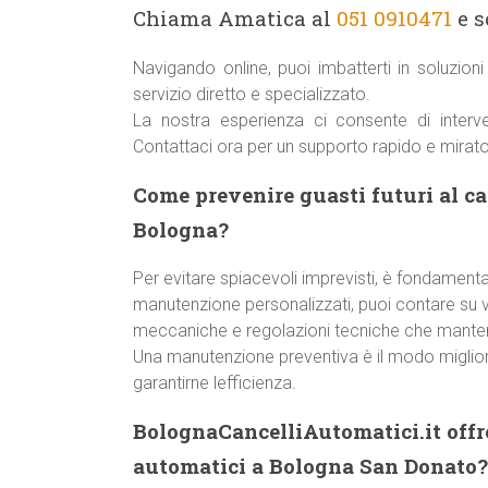
Chiama Amatica al
051 0910471
e s
Navigando online, puoi imbatterti in soluzio
servizio diretto e specializzato.
La nostra esperienza ci consente di inter
Contattaci ora per un supporto rapido e mirato
Come prevenire guasti futuri al c
Bologna?
Per evitare spiacevoli imprevisti, è fondamentale
manutenzione personalizzati, puoi contare su ver
meccaniche e regolazioni tecniche che manteng
Una manutenzione preventiva è il modo miglior
garantirne lefficienza.
BolognaCancelliAutomatici.it offre
automatici a Bologna San Donato?