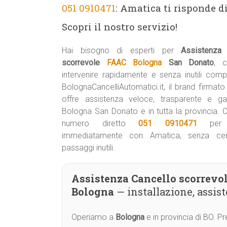
051 0910471
: Amatica ti risponde d
Scopri il nostro servizio!
Hai bisogno di esperti per
Assistenza 
scorrevole
FAAC Bologna
San Donato
, c
intervenire rapidamente e senza inutili compl
BolognaCancelliAutomatici.it, il brand firmat
offre assistenza veloce, trasparente e ga
Bologna San Donato e in tutta la provincia. C
numero diretto
051 0910471
per p
immediatamente con Amatica, senza cent
passaggi inutili.
Assistenza Cancello scorrevo
Bologna
— installazione, assi
Operiamo a
Bologna
e in provincia di BO. 