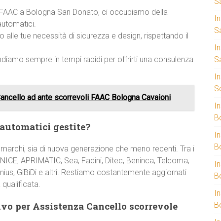
S
za FAAC a Bologna San Donato, ci occupiamo della
I
automatici.
S
 alle tue necessità di sicurezza e design, rispettando il
I
ondiamo sempre in tempi rapidi per offrirti una consulenza
S
I
S
Cancello ad ante scorrevoli FAAC Bologna Cavaioni
I
B
 automatici gestite?
I
B
 marchi, sia di nuova generazione che meno recenti. Tra i
NICE, APRIMATIC, Sea, Fadini, Ditec, Beninca, Telcoma,
I
nius, GiBiDi e altri. Restiamo costantemente aggiornati
B
 qualificata.
I
vo per Assistenza Cancello scorrevole
B