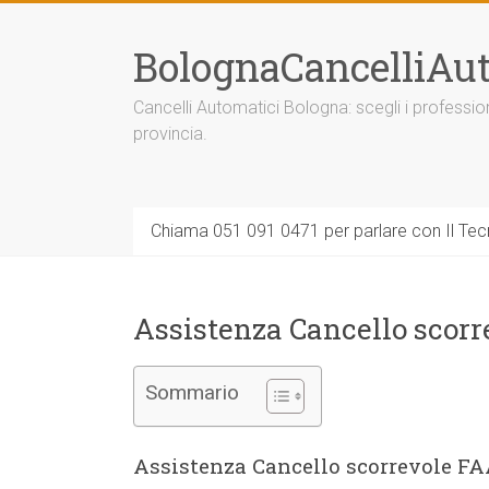
Vai
al
BolognaCancelliAut
contenuto
Cancelli Automatici Bologna: scegli i professi
provincia.
Chiama 051 091 0471 per parlare con Il Tecn
Assistenza Cancello scor
Sommario
Assistenza Cancello scorrevole F