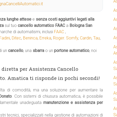
A
naCancelliAutomatici.it
A
nza lunghe attese
e
senza costi aggiuntivi legati alla
A
za
sul tuo
cancello automatico
FAAC
a
Bologna San
A
marche di automatismi, inclusi
FAAC
,
A
Fadini
,
Ditec
,
Beninca
,
Erreka
,
Roger
.
Somfy
,
Cardin
,
Tau
,
A
di un
cancello
, una
sbarra
o un
portone automatico
, noi
A
A
ea diretta per Assistenza Cancello
S
o. Amatica ti risponde in pochi secondi!
A
Sa
ta di comodità, ma una soluzione per aumentare la
A
 Donato
. Con sistemi di chiusura automatica, è possibile
S
ndamentale unadeguata
manutenzione e assistenza per
A
S
stri tecnici, specializzati nella gestione di automazioni di