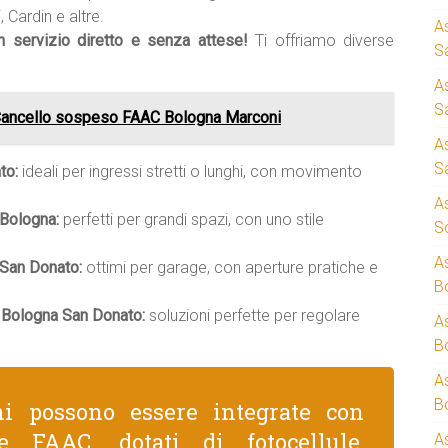
 Cardin e altre.
A
un servizio diretto e senza attese!
Ti offriamo diverse
S
A
S
 Cancello sospeso FAAC Bologna Marconi
A
S
to:
ideali per ingressi stretti o lunghi, con movimento
A
 Bologna:
perfetti per grandi spazi, con uno stile
S
A
 San Donato:
ottimi per garage, con aperture pratiche e
B
 Bologna San Donato:
soluzioni perfette per regolare
A
B
A
B
ni possono essere integrate con
e FAAC, dotati di fotocellule,
A