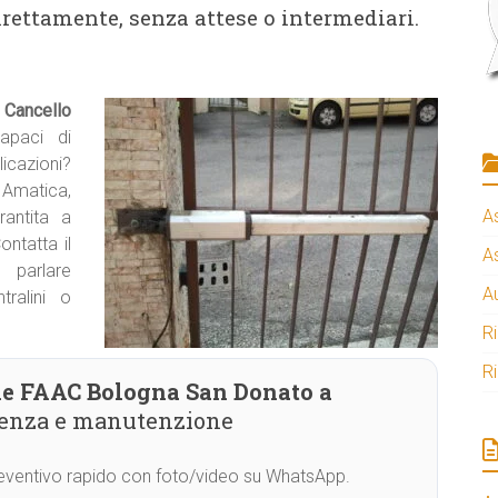
irettamente, senza attese o intermediari.
Cancello
apaci di
icazioni?
o Amatica,
A
rantita a
ontatta il
A
arlare
A
ralini o
R
R
le FAAC Bologna San Donato a
stenza e manutenzione
Preventivo rapido con foto/video su WhatsApp.