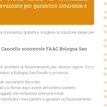
B
avanzate per garantire sicurezza e
A
B
A
B
a consulenza gratuita e scegliere la soluzione ideale per
A
B
 Cancello scorrevole FAAC Bologna San
A
B
re problemi di funzionamento per diverse ragioni. Ecco
A
rveniamo a Bologna San Donato e provincia:
B
e, lasciandoti bloccato.
A
i o si ferma dopo eventi atmosferici estremi.
A
giate che richiedono interventi mirati.
A
er lubrificare i meccanismi e garantire un funzionamento
A