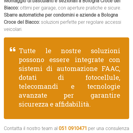
Montaggio di basculanti e sezionali a Bologna Croce del
Biacco:
ottimi per garage, con aperture pratiche e sicure.
Sbarre automatiche per condomini e aziende a Bologna
Croce del Biacco:
soluzioni perfette per regolare accessi
veicolari.
Tutte le nostre soluzioni
possono essere integrate con
sistemi di automazione FAAC,
dotati di fotocellule,
telecomandi e tecnologie
avanzate per garantire
sicurezza e affidabilità.
Contatta il nostro team al
051 0910471
per una consulenza