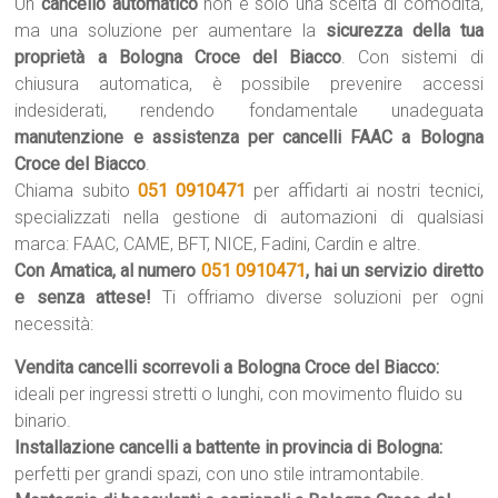
Un
cancello automatico
non è solo una scelta di comodità,
ma una soluzione per aumentare la
sicurezza della tua
proprietà a Bologna Croce del Biacco
. Con sistemi di
chiusura automatica, è possibile prevenire accessi
indesiderati, rendendo fondamentale unadeguata
manutenzione e assistenza per cancelli FAAC a Bologna
Croce del Biacco
.
Chiama subito
051 0910471
per affidarti ai nostri tecnici,
specializzati nella gestione di automazioni di qualsiasi
marca: FAAC, CAME, BFT, NICE, Fadini, Cardin e altre.
Con Amatica, al numero
051 0910471
, hai un servizio diretto
e senza attese!
Ti offriamo diverse soluzioni per ogni
necessità:
Vendita cancelli scorrevoli a Bologna Croce del Biacco:
ideali per ingressi stretti o lunghi, con movimento fluido su
binario.
Installazione cancelli a battente in provincia di Bologna:
perfetti per grandi spazi, con uno stile intramontabile.