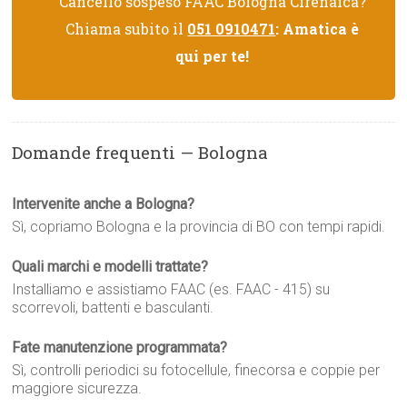
Cancello sospeso FAAC Bologna Cirenaica?
Chiama subito il
051 0910471
: Amatica è
qui per te!
Domande frequenti — Bologna
Intervenite anche a Bologna?
Sì, copriamo Bologna e la provincia di BO con tempi rapidi.
Quali marchi e modelli trattate?
Installiamo e assistiamo FAAC (es. FAAC - 415) su
scorrevoli, battenti e basculanti.
Fate manutenzione programmata?
Sì, controlli periodici su fotocellule, finecorsa e coppie per
maggiore sicurezza.