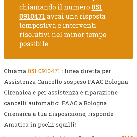
chiamando il numero
051
0910471
avrai una risposta
tempestiva e interventi
risolutivi nel minor tempo
possibile.
Chiama
051 0910471
: linea diretta per
Assistenza Cancello sospeso FAAC Bologna
Cirenaica e per assistenza e riparazione
cancelli automatici FAAC a Bologna
Cirenaica a tua disposizione, risponde
Amatica in pochi squilli!