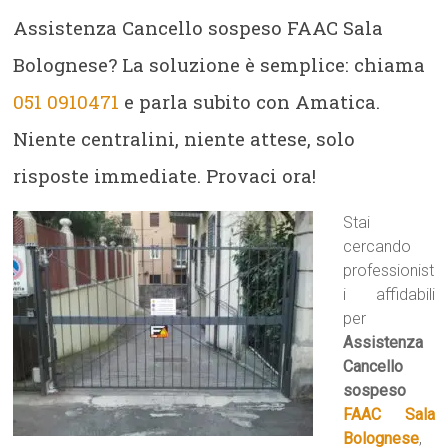
Assistenza Cancello sospeso FAAC Sala
Bolognese? La soluzione è semplice: chiama
051 0910471
e parla subito con Amatica.
Niente centralini, niente attese, solo
risposte immediate. Provaci ora!
Stai
cercando
professionist
i affidabili
per
Assistenza
Cancello
sospeso
FAAC Sala
Bolognese
,