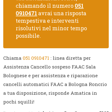
chiamando il numero
051
0910471
avrai una risposta
tempestiva e interventi
risolutivi nel minor tempo
possibile.
Chiama
051 0910471
: linea diretta per
Assistenza Cancello sospeso FAAC Sala
Bolognese e per assistenza e riparazione
cancelli automatici FAAC a Bologna Roncrio
a tua disposizione, risponde Amatica in
pochi squilli!