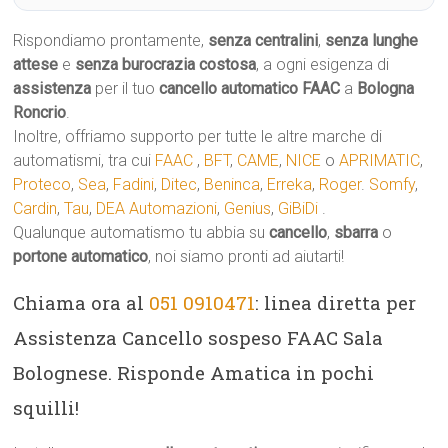
Rispondiamo prontamente,
senza centralini
,
senza lunghe
attese
e
senza burocrazia costosa
, a ogni esigenza di
assistenza
per il tuo
cancello automatico
FAAC
a
Bologna
Roncrio
.
Inoltre, offriamo supporto per tutte le altre marche di
automatismi, tra cui
FAAC
,
BFT
,
CAME
,
NICE
o
APRIMATIC
,
Proteco
,
Sea
,
Fadini
,
Ditec
,
Beninca
,
Erreka
,
Roger
.
Somfy
,
Cardin
,
Tau
,
DEA Automazioni
,
Genius
,
GiBiDi
.
Qualunque automatismo tu abbia su
cancello
,
sbarra
o
portone automatico
, noi siamo pronti ad aiutarti!
Chiama ora al
051 0910471
: linea diretta per
Assistenza Cancello sospeso FAAC Sala
Bolognese. Risponde Amatica in pochi
squilli!