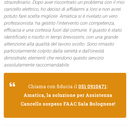
straordinario. Dopo aver riscontrato un problema con il mio
cancello elettrico, ho deciso di affidarmi a loro e non avrei
potuto fare scelta migliore. Amatica si è rivelato un vero
professionista: ha gestito l’intervento con competenza,
efficacia e una cortesia fuori dal comune. Il guasto è stato
identificato e risolto in tempi brevissimi, con una grande
attenzione alla qualità del lavoro svolto. Sono rimasto
particolarmente colpito dalla serietà e dall’onestà
dimostrate, elementi che rendono questo servizio
assolutamente raccomandabile.
Chiama con fiducia il
051 0910471
:
Amatica, la soluzione per Assistenza
Cancello sospeso FAAC Sala Bolognese!