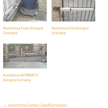
Assistenza Fadini Bologna
Assistenza Sea Bologna
Cirenaica
Cirenaica
Assistenza APRIMATIC
Bologna Cirenaica
←
Assistenza Genius Casalfiumanese