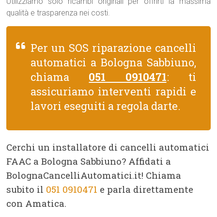
Utilizziamo solo ricambi originali per offrirti la massima
qualità e trasparenza nei costi.
Per un SOS riparazione cancelli
automatici a Bologna Sabbiuno,
chiama
051 0910471
: ti
assicuriamo interventi rapidi e
lavori eseguiti a regola darte.
Cerchi un installatore di cancelli automatici
FAAC a Bologna Sabbiuno? Affidati a
BolognaCancelliAutomatici.it! Chiama
subito il
051 0910471
e parla direttamente
con Amatica.