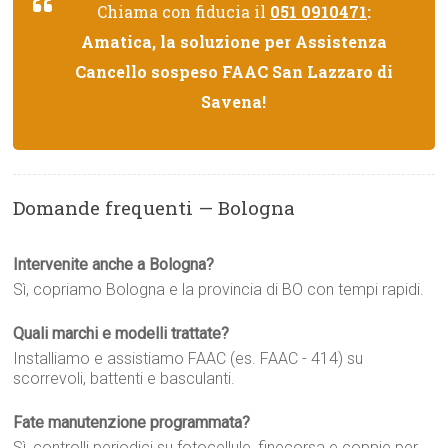
Chiama con fiducia il
051 0910471
:
Amatica, la soluzione per Assistenza
Cancello sospeso FAAC San Lazzaro di
Savena!
Domande frequenti — Bologna
Intervenite anche a Bologna?
Sì, copriamo Bologna e la provincia di BO con tempi rapidi.
Quali marchi e modelli trattate?
Installiamo e assistiamo FAAC (es. FAAC - 414) su
scorrevoli, battenti e basculanti.
Fate manutenzione programmata?
Sì, controlli periodici su fotocellule, finecorsa e coppie per