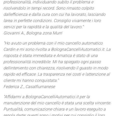
professionalità, individuando subito il problema e
risolvendolo in tempi record. Sono rimasto colpito
dallefficienza e dalla cura con cui ha lavorato, lasciando
larea in perfette condizioni. Consiglio vivamente i loro
servizi per la rapidità e la qualità del lavoro.”
Giovanni A., Bologna zona Murri
“Ho avuto un problema con il mio cancello automatico
Cardin e mi sono rivolta a BolognaCancelliAutomatici.it. La
risposta è stata immediata e Amatica è stato di una
professionalità incredibile. Mi ha spiegato ogni passo
dellintervento con chiarezza, risolvendo il guasto in modo
rapido ed efficace. La trasparenza nei costi e lattenzione al
cliente mi hanno conquistata.”
Federica Z., Casalfiumanese
“Affidarmi a BolognaCancelliAutomatici.it per la
manutenzione del mio cancello è stata una scelta vincente.
Puntualità, comunicazione chiara e un lavoro eseguito a
regola darte: questi sono i motivi per cui consiglio il loro