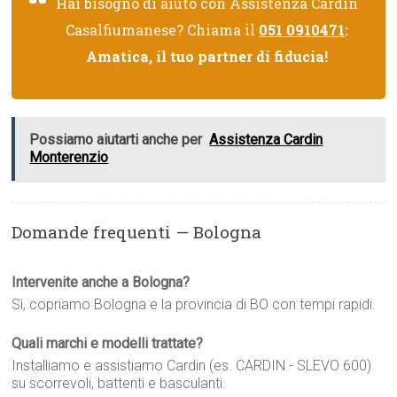
Hai bisogno di aiuto con Assistenza Cardin
Casalfiumanese? Chiama il
051 0910471
:
Amatica, il tuo partner di fiducia!
Possiamo aiutarti anche per
Assistenza Cardin
Monterenzio
Domande frequenti — Bologna
Intervenite anche a Bologna?
Sì, copriamo Bologna e la provincia di BO con tempi rapidi.
Quali marchi e modelli trattate?
Installiamo e assistiamo Cardin (es. CARDIN - SLEVO 600)
su scorrevoli, battenti e basculanti.