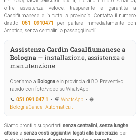
ni? BolognaCancelliAutomatici.it, il brand firmato Amatica,
offre assistenza veloce, trasparente e garantita a
Casalfiumanese e in tutta la provincia. Contatta il numero
diretto
051 0910471
per parlare immediatamente con
Amatica, senza centralini o passaggi inutili.
Assistenza Cardin Casalfiumanese a
Bologna
— installazione, assistenza e
manutenzione
Operiamo a
Bologna
e in provincia di BO. Preventivo
rapido con foto/video su WhatsApp.
📞
051 091 047 1
• 💬
WhatsApp
• 🌐
BolognaCancelliAutomatici.it
Siamo pronti a supportarti
senza centralini
,
senza lunghe
attese
e
senza costi aggiuntivi legati alla burocrazia
, per