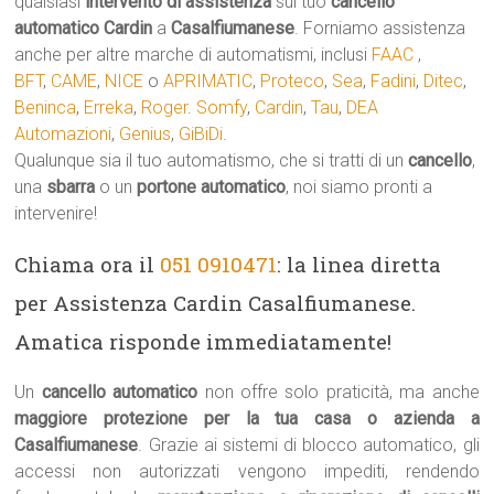
qualsiasi
intervento di assistenza
sul tuo
cancello
automatico
Cardin
a
Casalfiumanese
. Forniamo assistenza
anche per altre marche di automatismi, inclusi
FAAC
,
BFT
,
CAME
,
NICE
o
APRIMATIC
,
Proteco
,
Sea
,
Fadini
,
Ditec
,
Beninca
,
Erreka
,
Roger
.
Somfy
,
Cardin
,
Tau
,
DEA
Automazioni
,
Genius
,
GiBiDi
.
Qualunque sia il tuo automatismo, che si tratti di un
cancello
,
una
sbarra
o un
portone automatico
, noi siamo pronti a
intervenire!
Chiama ora il
051 0910471
: la linea diretta
per Assistenza Cardin Casalfiumanese.
Amatica risponde immediatamente!
Un
cancello automatico
non offre solo praticità, ma anche
maggiore protezione per la tua casa o azienda a
Casalfiumanese
. Grazie ai sistemi di blocco automatico, gli
accessi non autorizzati vengono impediti, rendendo