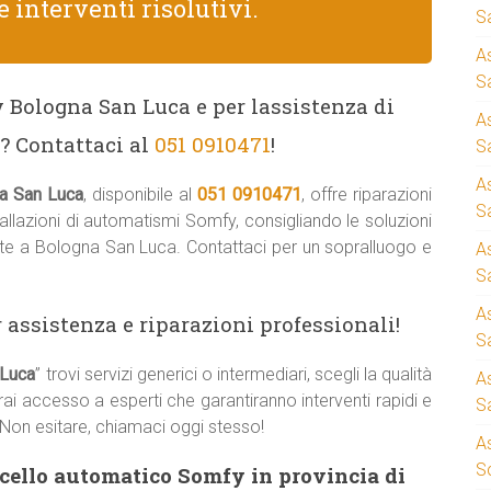
e interventi risolutivi.
S
A
Sa
 Bologna San Luca e per lassistenza di
A
? Contattaci al
051 0910471
!
S
A
a San Luca
, disponibile al
051 0910471
, offre riparazioni
S
lazioni di automatismi Somfy, consigliando le soluzioni
nte a Bologna San Luca. Contattaci per un sopralluogo e
A
S
A
 assistenza e riparazioni professionali!
S
 Luca
” trovi servizi generici o intermediari, scegli la qualità
A
vrai accesso a esperti che garantiranno interventi rapidi e
S
 Non esitare, chiamaci oggi stesso!
A
S
ncello automatico Somfy in provincia di