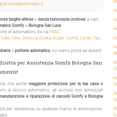
A
naCancelliAutomatici.it
A
enza lunghe attese
e
senza burocrazia costosa
, a ogni
A
matico
Somfy
a
Bologna San Luca
.
A
rche di automatismi, tra cui
FAAC
,
A
Fadini
,
Ditec
,
Beninca
,
Erreka
,
Roger
.
Somfy
,
Cardin
,
Tau
,
A
sbarra
o
portone automatico
, noi siamo pronti ad aiutarti!
A
a diretta per Assistenza Somfy Bologna San
A
S
amente!
A
cità, ma anche
maggiore protezione per la tua casa o
Sa
temi di blocco automatico, gli accessi non autorizzati
A
manutenzione e riparazione di cancelli Somfy a Bologna
S
A
erti per lassistenza su qualsiasi marca di automazione:
S
ltre.