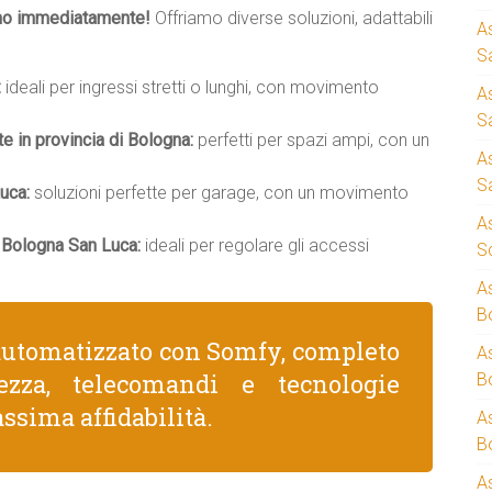
mo immediatamente!
Offriamo diverse soluzioni, adattabili
A
S
:
ideali per ingressi stretti o lunghi, con movimento
A
S
te in provincia di Bologna:
perfetti per spazi ampi, con un
A
S
uca:
soluzioni perfette per garage, con un movimento
A
 Bologna San Luca:
ideali per regolare gli accessi
S
A
B
automatizzato con Somfy, completo
A
rezza, telecomandi e tecnologie
B
ssima affidabilità.
A
B
A