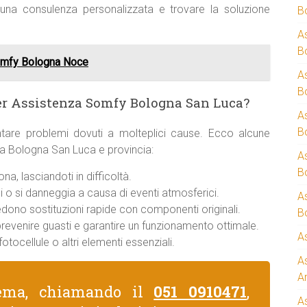
una consulenza personalizzata e trovare la soluzione
B
A
B
omfy Bologna Noce
A
B
er Assistenza Somfy Bologna San Luca?
A
B
tare problemi dovuti a molteplici cause. Ecco alcune
 a Bologna San Luca e provincia:
A
B
a, lasciandoti in difficoltà.
 o si danneggia a causa di eventi atmosferici.
A
iedono sostituzioni rapide con componenti originali.
B
 prevenire guasti e garantire un funzionamento ottimale.
A
otocellule o altri elementi essenziali.
A
A
lema, chiamando il
051 0910471
,
A