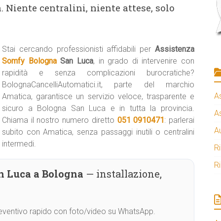
 Niente centralini, niente attese, solo
Stai cercando professionisti affidabili per
Assistenza
Somfy Bologna
San Luca
, in grado di intervenire con
rapidità e senza complicazioni burocratiche?
BolognaCancelliAutomatici.it, parte del marchio
A
Amatica, garantisce un servizio veloce, trasparente e
sicuro a Bologna San Luca e in tutta la provincia.
A
Chiama il nostro numero diretto
051 0910471
: parlerai
A
subito con Amatica, senza passaggi inutili o centralini
intermedi.
R
R
n Luca a Bologna
— installazione,
Preventivo rapido con foto/video su WhatsApp.