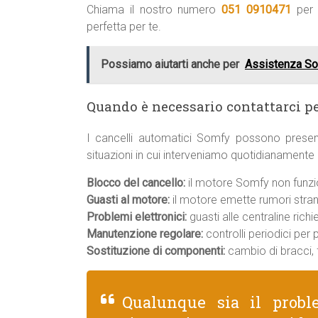
Chiama il nostro numero
051 0910471
per 
perfetta per te.
Possiamo aiutarti anche per
Assistenza S
Quando è necessario contattarci p
I cancelli automatici Somfy possono presen
situazioni in cui interveniamo quotidianamente
Blocco del cancello:
il motore Somfy non funzion
Guasti al motore:
il motore emette rumori strani
Problemi elettronici:
guasti alle centraline rich
Manutenzione regolare:
controlli periodici per
Sostituzione di componenti:
cambio di bracci, f
Qualunque sia il prob