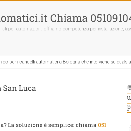
omatici.it Chiama 0510910
onisti per automazioni, offriamo competenza per installazione, 
ico per i cancelli automatici a Bologna che interviene su qualsi
a San Luca

u
p
a? La soluzione è semplice: chiama
051