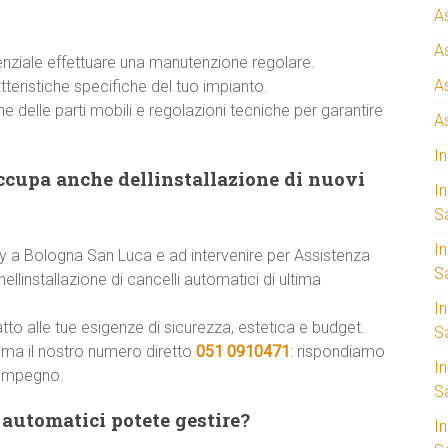
A
A
enziale effettuare una manutenzione regolare.
A
atteristiche specifiche del tuo impianto.
one delle parti mobili e regolazioni tecniche per garantire
A
I
ccupa anche dellinstallazione di nuovi
I
S
I
fy a Bologna San Luca e ad intervenire per Assistenza
Sa
linstallazione di cancelli automatici di ultima
I
tto alle tue esigenze di sicurezza, estetica e budget.
S
ama il nostro numero diretto
051 0910471
: rispondiamo
I
 impegno.
S
 automatici potete gestire?
I