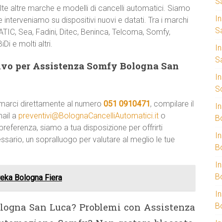
S
e altre marche e modelli di cancelli automatici. Siamo
I
 interveniamo su dispositivi nuovi e datati. Tra i marchi
S
TIC, Sea, Fadini, Ditec, Beninca, Telcoma, Somfy,
Di e molti altri.
I
S
ivo per Assistenza Somfy Bologna San
I
S
amarci direttamente al numero
051 0910471
, compilare il
I
mail a
preventivi@BolognaCancelliAutomatici.it
o
B
referenza, siamo a tua disposizione per offrirti
I
ssario, un sopralluogo per valutare al meglio le tue
B
I
B
eka Bologna Fiera
I
ologna San Luca? Problemi con Assistenza
B