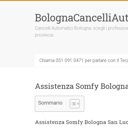
Vai
al
BolognaCancelliAut
contenuto
Cancelli Automatici Bologna: scegli i professi
provincia.
Chiama 051 091 0471 per parlare con Il Tecn
Assistenza Somfy Bologn
Sommario
Assistenza Somfy Bologna San Luc