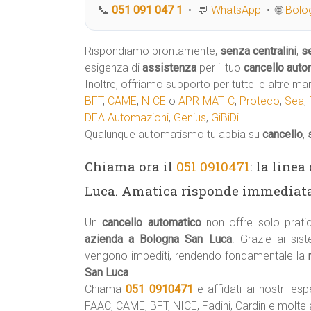
📞
051 091 047 1
• 💬
WhatsApp
• 🌐
Bolog
Rispondiamo prontamente,
senza centralini
,
s
esigenza di
assistenza
per il tuo
cancello auto
Inoltre, offriamo supporto per tutte le altre ma
BFT
,
CAME
,
NICE
o
APRIMATIC
,
Proteco
,
Sea
,
DEA Automazioni
,
Genius
,
GiBiDi
.
Qualunque automatismo tu abbia su
cancello
,
Chiama ora il
051 0910471
: la line
Luca. Amatica risponde immediat
Un
cancello automatico
non offre solo prati
azienda a Bologna San Luca
. Grazie ai sis
vengono impediti, rendendo fondamentale la
San Luca
.
Chiama
051 0910471
e affidati ai nostri esp
FAAC, CAME, BFT, NICE, Fadini, Cardin e molte a