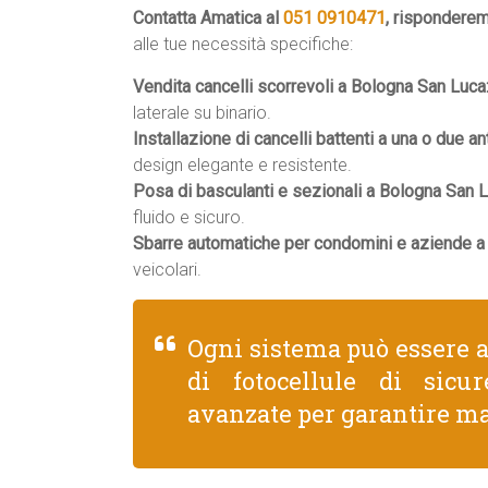
Contatta Amatica al
051 0910471
, rispondere
alle tue necessità specifiche:
Vendita cancelli scorrevoli a Bologna San Luca
laterale su binario.
Installazione di cancelli battenti a una o due an
design elegante e resistente.
Posa di basculanti e sezionali a Bologna San L
fluido e sicuro.
Sbarre automatiche per condomini e aziende a
veicolari.
Ogni sistema può essere 
di fotocellule di sicu
avanzate per garantire ma