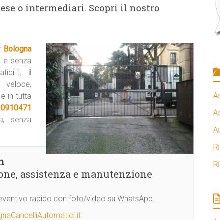
ese o intermediari. Scopri il nostro
 Bologna
e e senza
ici.it, il
 veloce,
A
e in tutta
 0910471
A
a, senza
A
R
n
R
ione, assistenza e manutenzione
Preventivo rapido con foto/video su WhatsApp.
naCancelliAutomatici.it