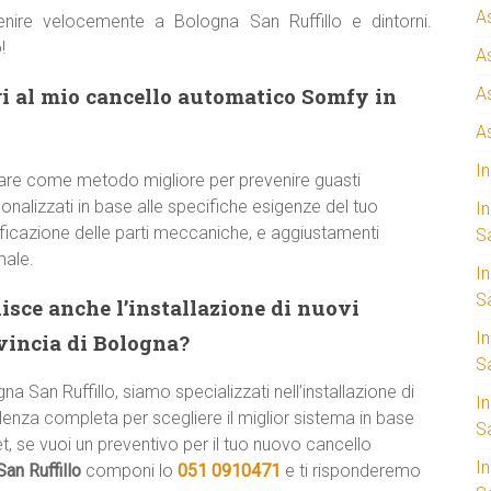
A
enire velocemente a Bologna San Ruffillo e dintorni.
!
A
i al mio cancello automatico Somfy in
A
A
I
are come metodo migliore per prevenire guasti
onalizzati in base alle specifiche esigenze del tuo
I
rificazione delle parti meccaniche, e aggiustamenti
S
male.
I
Sa
isce anche l’installazione di nuovi
I
ovincia di Bologna?
S
na San Ruffillo, siamo specializzati nell’installazione di
I
enza completa per scegliere il miglior sistema in base
S
t, se vuoi un preventivo per il tuo nuovo cancello
I
an Ruffillo
componi lo
051 0910471
e ti risponderemo