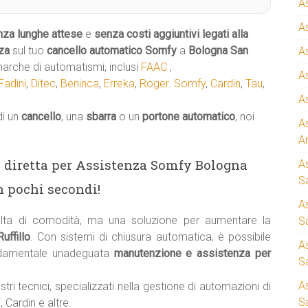
A
A
nza lunghe attese
e
senza costi aggiuntivi legati alla
za
sul tuo
cancello automatico
Somfy
a
Bologna San
A
arche di automatismi, inclusi
FAAC
,
A
Fadini
,
Ditec
,
Beninca
,
Erreka
,
Roger
.
Somfy
,
Cardin
,
Tau
,
A
di un
cancello
, una
sbarra
o un
portone automatico
, noi
A
A
ea diretta per Assistenza Somfy Bologna
A
S
n pochi secondi!
A
ta di comodità, ma una soluzione per aumentare la
Sa
uffillo
. Con sistemi di chiusura automatica, è possibile
A
ndamentale unadeguata
manutenzione e assistenza per
S
A
stri tecnici, specializzati nella gestione di automazioni di
S
 Cardin e altre.