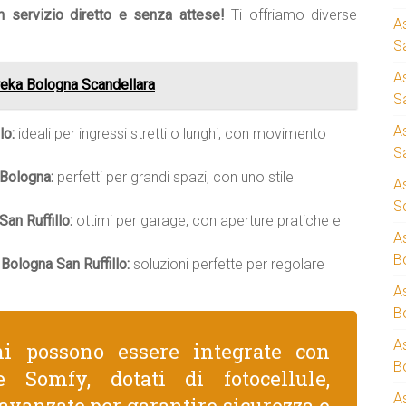
un servizio diretto e senza attese!
Ti offriamo diverse
A
S
A
reka Bologna Scandellara
S
A
lo:
ideali per ingressi stretti o lunghi, con movimento
S
 Bologna:
perfetti per grandi spazi, con uno stile
A
S
an Ruffillo:
ottimi per garage, con aperture pratiche e
A
B
Bologna San Ruffillo:
soluzioni perfette per regolare
A
B
A
ni possono essere integrate con
B
 Somfy, dotati di fotocellule,
A
avanzate per garantire sicurezza e