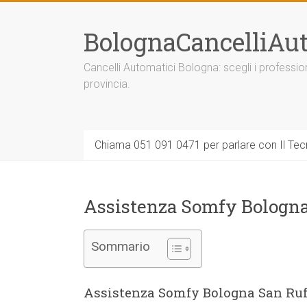
Vai
al
BolognaCancelliAut
contenuto
Cancelli Automatici Bologna: scegli i professi
provincia.
Chiama 051 091 0471 per parlare con Il Tecn
Assistenza Somfy Bologna
Sommario
Assistenza Somfy Bologna San Ruf