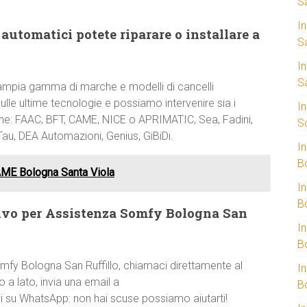
S
I
automatici potete riparare o installare a
S
I
S
ampia gamma di marche e modelli di cancelli
le ultime tecnologie e possiamo intervenire sia i
I
zione: FAAC, BFT, CAME, NICE o APRIMATIC, Sea, Fadini,
S
Tau, DEA Automazioni, Genius, GiBiDi.
I
B
ME Bologna Santa Viola
I
B
ivo per Assistenza Somfy Bologna San
I
B
mfy Bologna San Ruffillo, chiamaci direttamente al
I
 a lato, invia una email a
B
vi su WhatsApp: non hai scuse possiamo aiutarti!