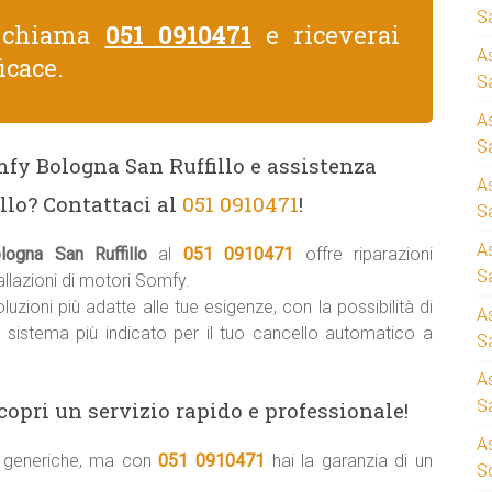
S
, chiama
051 0910471
e riceverai
A
icace.
Sa
A
S
mfy Bologna San Ruffillo e assistenza
A
llo? Contattaci al
051 0910471
!
S
A
ogna San Ruffillo
al
051 0910471
offre riparazioni
S
lazioni di motori Somfy.
uzioni più adatte alle tue esigenze, con la possibilità di
A
il sistema più indicato per il tuo cancello automatico a
S
A
S
copri un servizio rapido e professionale!
A
ni generiche, ma con
051 0910471
hai la garanzia di un
S