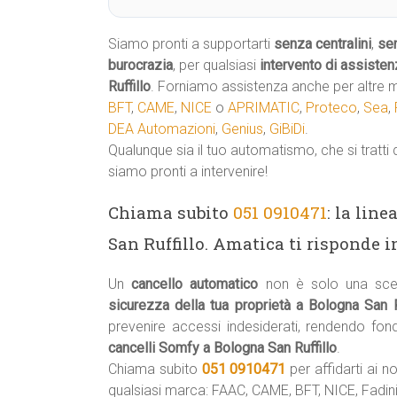
Siamo pronti a supportarti
senza centralini
,
se
burocrazia
, per qualsiasi
intervento di assisten
Ruffillo
. Forniamo assistenza anche per altre m
BFT
,
CAME
,
NICE
o
APRIMATIC
,
Proteco
,
Sea
,
DEA Automazioni
,
Genius
,
GiBiDi
.
Qualunque sia il tuo automatismo, che si tratti 
siamo pronti a intervenire!
Chiama subito
051 0910471
: la lin
San Ruffillo. Amatica ti risponde i
Un
cancello automatico
non è solo una scel
sicurezza della tua proprietà a Bologna San R
prevenire accessi indesiderati, rendendo fo
cancelli Somfy a Bologna San Ruffillo
.
Chiama subito
051 0910471
per affidarti ai no
qualsiasi marca: FAAC, CAME, BFT, NICE, Fadini,