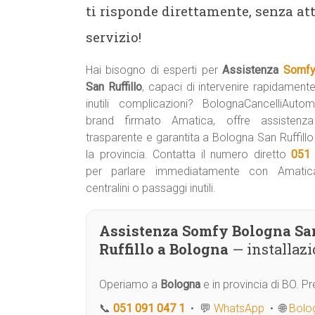
ti risponde direttamente, senza att
servizio!
Hai bisogno di esperti per
Assistenza
Somfy
San Ruffillo
, capaci di intervenire rapidament
inutili complicazioni? BolognaCancelliAutomat
brand firmato Amatica, offre assistenza
trasparente e garantita a Bologna San Ruffillo 
la provincia. Contatta il numero diretto
051
per parlare immediatamente con Amatic
centralini o passaggi inutili.
Assistenza Somfy Bologna Sa
Ruffillo a Bologna
— installaz
Operiamo a
Bologna
e in provincia di BO. 
📞
051 091 047 1
• 💬
WhatsApp
• 🌐
Bolog