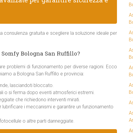
B
A
B
A
a consulenza gratuita e scegliere la soluzione ideale per
B
A
 Somfy Bologna San Ruffillo?
B
re problemi di funzionamento per diverse ragioni. Ecco
A
eniamo a Bologna San Ruffillo e provincia:
B
A
nde, lasciandoti bloccato.
B
i o si ferma dopo eventi atmosferici estremi.
giate che richiedono interventi mirati.
A
er lubrificare i meccanismi e garantire un funzionamento
A
A
otocellule o altre parti danneggiate.
A