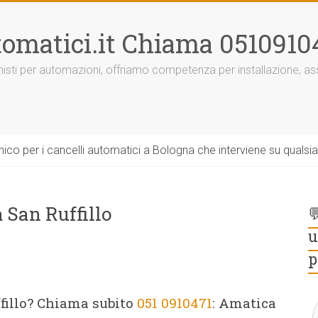
omatici.it Chiama 0510910
onisti per automazioni, offriamo competenza per installazione, 
ico per i cancelli automatici a Bologna che interviene su qualsi
 San Ruffillo

u
p
fillo? Chiama subito
051 0910471
: Amatica