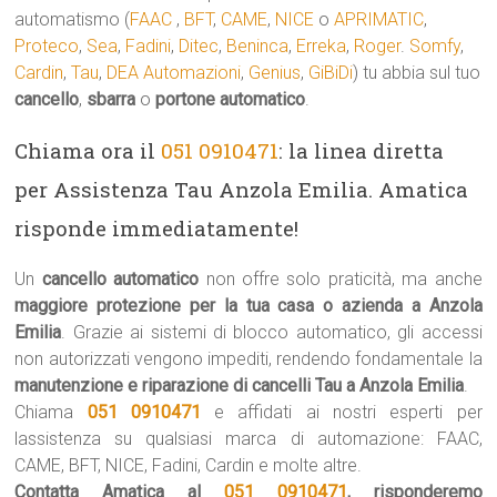
automatismo (
FAAC
,
BFT
,
CAME
,
NICE
o
APRIMATIC
,
Proteco
,
Sea
,
Fadini
,
Ditec
,
Beninca
,
Erreka
,
Roger
.
Somfy
,
Cardin
,
Tau
,
DEA Automazioni
,
Genius
,
GiBiDi
) tu abbia sul tuo
cancello
,
sbarra
o
portone automatico
.
Chiama ora il
051 0910471
: la linea diretta
per Assistenza Tau Anzola Emilia. Amatica
risponde immediatamente!
Un
cancello automatico
non offre solo praticità, ma anche
maggiore protezione per la tua casa o azienda a Anzola
Emilia
. Grazie ai sistemi di blocco automatico, gli accessi
non autorizzati vengono impediti, rendendo fondamentale la
manutenzione e riparazione di cancelli Tau a Anzola Emilia
.
Chiama
051 0910471
e affidati ai nostri esperti per
lassistenza su qualsiasi marca di automazione: FAAC,
CAME, BFT, NICE, Fadini, Cardin e molte altre.
Contatta Amatica al
051 0910471
, risponderemo