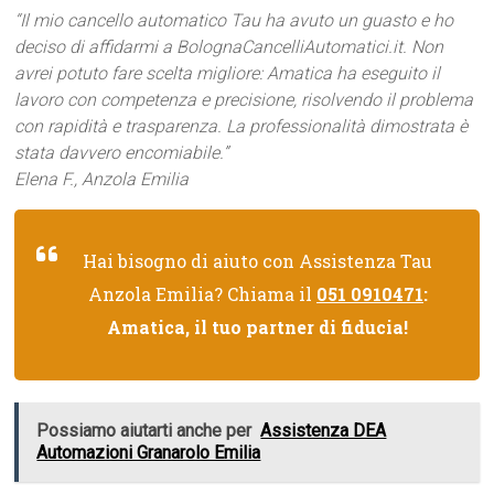
“Il mio cancello automatico Tau ha avuto un guasto e ho
deciso di affidarmi a BolognaCancelliAutomatici.it. Non
avrei potuto fare scelta migliore: Amatica ha eseguito il
lavoro con competenza e precisione, risolvendo il problema
con rapidità e trasparenza. La professionalità dimostrata è
stata davvero encomiabile.”
Elena F., Anzola Emilia
Hai bisogno di aiuto con Assistenza Tau
Anzola Emilia? Chiama il
051 0910471
:
Amatica, il tuo partner di fiducia!
Possiamo aiutarti anche per
Assistenza DEA
Automazioni Granarolo Emilia