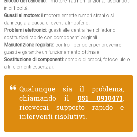
Blocco del cancello:
il motore Tau non funziona, lasciandoti
in difficoltà.
Guasti al motore:
il motore emette rumori strani o si
danneggia a causa di eventi atmosferici.
Problemi elettronici:
guasti alle centraline richiedono
sostituzioni rapide con componenti originali.
Manutenzione regolare:
controlli periodici per prevenire
guasti e garantire un funzionamento ottimale.
Sostituzione di componenti:
cambio di bracci, fotocellule o
altri elementi essenziali.
Qualunque sia il problema,
chiamando il
051 0910471
,
riceverai supporto rapido e
interventi risolutivi.