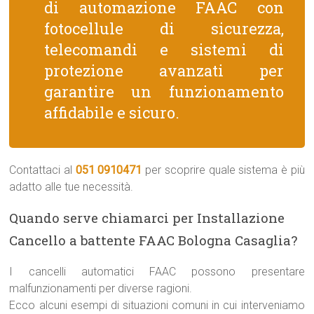
di automazione FAAC con
fotocellule di sicurezza,
telecomandi e sistemi di
protezione avanzati per
garantire un funzionamento
affidabile e sicuro.
Contattaci al
051 0910471
per scoprire quale sistema è più
adatto alle tue necessità.
Quando serve chiamarci per Installazione
Cancello a battente FAAC Bologna Casaglia?
I cancelli automatici FAAC possono presentare
malfunzionamenti per diverse ragioni.
Ecco alcuni esempi di situazioni comuni in cui interveniamo