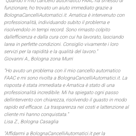
“Quando il mio cancello automatico FAAC ha smesso di
funzionare, ho trovato un aiuto immediato grazie a
BolognaCancelliAutomatici.it. Amatica è intervenuto con
professionalità, individuando subito il problema e
risolvendolo in tempi record. Sono rimasto colpito
dallefficienza e dalla cura con cui ha lavorato, lasciando
larea in perfette condizioni. Consiglio vivamente i loro
servizi per la rapidità e la qualità del lavoro.”
Giovanni A., Bologna zona Murri
“Ho avuto un problema con il mio cancello automatico
FAAC e mi sono rivolta a BolognaCancelliAutomatici.it. La
risposta è stata immediata e Amatica è stato di una
professionalità incredibile. Mi ha spiegato ogni passo
dellintervento con chiarezza, risolvendo il guasto in modo
rapido ed efficace. La trasparenza nei costi e lattenzione al
cliente mi hanno conquistata.”
Lisa Z., Bologna Casaglia
“Affidarmi a BolognaCancelliAutomatici.it per la