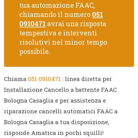
tua automazione FAAC,
chiamando il numero
051
0910471
avrai una risposta
tempestiva e interventi
risolutivi nel minor tempo
possibile.
Chiama
051 0910471
: linea diretta per
Installazione Cancello a battente FAAC
Bologna Casaglia e per assistenza e
riparazione cancelli automatici FAAC a
Bologna Casaglia a tua disposizione,
risponde Amatica in pochi squilli!