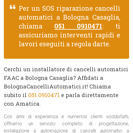
Per un SOS riparazione cancelli
automatici a Bologna Casaglia,
chiama
051 0910471
: ti
assicuriamo interventi rapidi e
lavori eseguiti a regola darte.
Cerchi un installatore di cancelli automatici
FAAC a Bologna Casaglia? Affidati a
BolognaCancelliAutomatici.it! Chiama
subito il
051 0910471
e parla direttamente
con Amatica.
Con anni di esperienza e numerosi clienti soddisfatti,
offriamo un servizio completo di progettazione,
installazione e automazione di cancelli automatici a