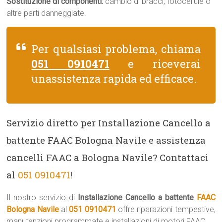
Sostituzione di componenti:
cambio di bracci, fotocellule o
altre parti danneggiate.
Per qualsiasi problema, chiama
051 0910471
e riceverai
unassistenza rapida ed efficace.
Servizio diretto per Installazione Cancello a
battente FAAC Bologna Navile e assistenza
cancelli FAAC a Bologna Navile? Contattaci
al
051 0910471
!
Il nostro servizio di
Installazione Cancello a battente
FAAC
Bologna Navile
al
051 0910471
offre riparazioni tempestive,
manutenzioni programmate e installazioni di motori FAAC.