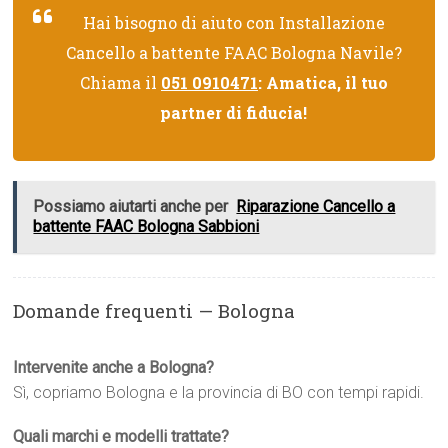
Hai bisogno di aiuto con Installazione
Cancello a battente FAAC Bologna Navile?
Chiama il
051 0910471
: Amatica, il tuo
partner di fiducia!
Possiamo aiutarti anche per
Riparazione Cancello a
battente FAAC Bologna Sabbioni
Domande frequenti — Bologna
Intervenite anche a Bologna?
Sì, copriamo Bologna e la provincia di BO con tempi rapidi.
Quali marchi e modelli trattate?