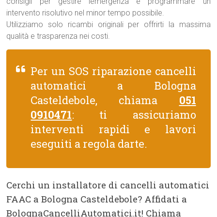
consigli per gestire lemergenza e programmare un
intervento risolutivo nel minor tempo possibile.
Utilizziamo solo ricambi originali per offrirti la massima
qualità e trasparenza nei costi.
Per un SOS riparazione cancelli
automatici a Bologna
Casteldebole, chiama
051
0910471
: ti assicuriamo
interventi rapidi e lavori
eseguiti a regola darte.
Cerchi un installatore di cancelli automatici
FAAC a Bologna Casteldebole? Affidati a
BolognaCancelliAutomatici.it! Chiama