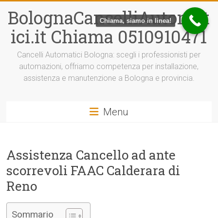
Vai
BolognaCancelliAutomat
al
Chiama, siamo in linea!
contenuto
ici.it Chiama 0510910471
Cancelli Automatici Bologna: scegli i professionisti per
automazioni, offriamo competenza per installazione,
assistenza e manutenzione a Bologna e provincia.
Menu
Assistenza Cancello ad ante
scorrevoli FAAC Calderara di
Reno
Sommario