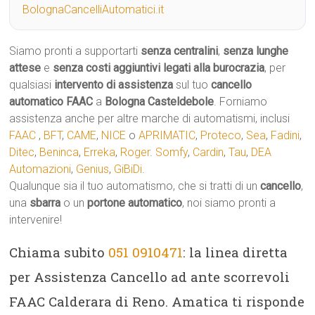
BolognaCancelliAutomatici.it
Siamo pronti a supportarti
senza centralini
,
senza lunghe
attese
e
senza costi aggiuntivi legati alla burocrazia
, per
qualsiasi
intervento di assistenza
sul tuo
cancello
automatico
FAAC
a
Bologna Casteldebole
. Forniamo
assistenza anche per altre marche di automatismi, inclusi
FAAC
,
BFT
,
CAME
,
NICE
o
APRIMATIC
,
Proteco
,
Sea
,
Fadini
,
Ditec
,
Beninca
,
Erreka
,
Roger
.
Somfy
,
Cardin
,
Tau
,
DEA
Automazioni
,
Genius
,
GiBiDi
.
Qualunque sia il tuo automatismo, che si tratti di un
cancello
,
una
sbarra
o un
portone automatico
, noi siamo pronti a
intervenire!
Chiama subito
051 0910471
: la linea diretta
per Assistenza Cancello ad ante scorrevoli
FAAC Calderara di Reno. Amatica ti risponde