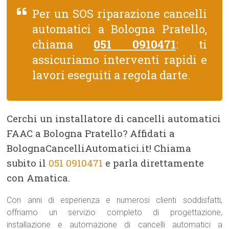
Per un SOS riparazione cancelli
automatici a Bologna Pratello,
chiama
051 0910471
: ti
assicuriamo interventi rapidi e
lavori eseguiti a regola darte.
Cerchi un installatore di cancelli automatici
FAAC a Bologna Pratello? Affidati a
BolognaCancelliAutomatici.it! Chiama
subito il
051 0910471
e parla direttamente
con Amatica.
Con anni di esperienza e numerosi clienti soddisfatti,
offriamo un servizio completo di progettazione,
installazione e automazione di cancelli automatici a