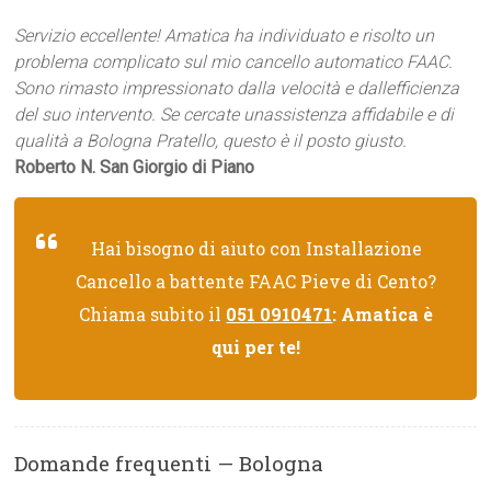
Servizio eccellente! Amatica ha individuato e risolto un
problema complicato sul mio cancello automatico FAAC.
Sono rimasto impressionato dalla velocità e dallefficienza
del suo intervento. Se cercate unassistenza affidabile e di
qualità a Bologna Pratello, questo è il posto giusto.
Roberto N. San Giorgio di Piano
Hai bisogno di aiuto con Installazione
Cancello a battente FAAC Pieve di Cento?
Chiama subito il
051 0910471
: Amatica è
qui per te!
Domande frequenti — Bologna