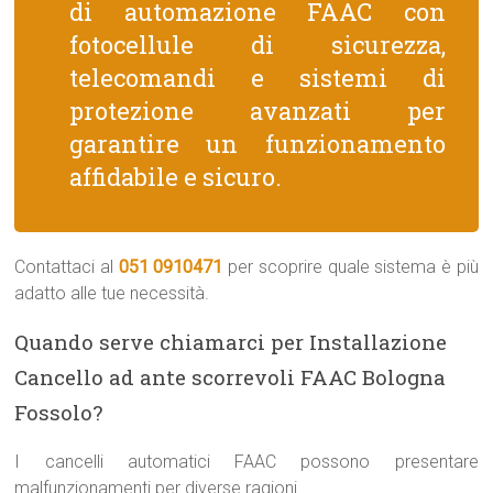
di automazione FAAC con
fotocellule di sicurezza,
telecomandi e sistemi di
protezione avanzati per
garantire un funzionamento
affidabile e sicuro.
Contattaci al
051 0910471
per scoprire quale sistema è più
adatto alle tue necessità.
Quando serve chiamarci per Installazione
Cancello ad ante scorrevoli FAAC Bologna
Fossolo?
I cancelli automatici FAAC possono presentare
malfunzionamenti per diverse ragioni.