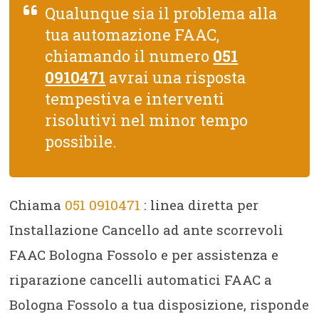
Qualunque sia il problema alla
tua automazione FAAC,
chiamando il numero
051
0910471
avrai una risposta
tempestiva e interventi
risolutivi nel minor tempo
possibile.
Chiama
051 0910471
: linea diretta per
Installazione Cancello ad ante scorrevoli
FAAC Bologna Fossolo e per assistenza e
riparazione cancelli automatici FAAC a
Bologna Fossolo a tua disposizione, risponde