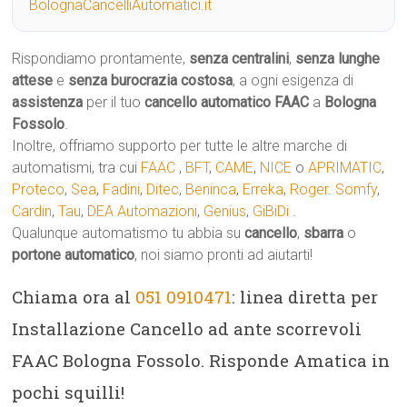
BolognaCancelliAutomatici.it
Rispondiamo prontamente,
senza centralini
,
senza lunghe
attese
e
senza burocrazia costosa
, a ogni esigenza di
assistenza
per il tuo
cancello automatico
FAAC
a
Bologna
Fossolo
.
Inoltre, offriamo supporto per tutte le altre marche di
automatismi, tra cui
FAAC
,
BFT
,
CAME
,
NICE
o
APRIMATIC
,
Proteco
,
Sea
,
Fadini
,
Ditec
,
Beninca
,
Erreka
,
Roger
.
Somfy
,
Cardin
,
Tau
,
DEA Automazioni
,
Genius
,
GiBiDi
.
Qualunque automatismo tu abbia su
cancello
,
sbarra
o
portone automatico
, noi siamo pronti ad aiutarti!
Chiama ora al
051 0910471
: linea diretta per
Installazione Cancello ad ante scorrevoli
FAAC Bologna Fossolo. Risponde Amatica in
pochi squilli!