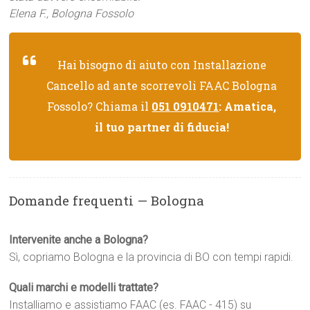
Elena F., Bologna Fossolo
Hai bisogno di aiuto con Installazione
Cancello ad ante scorrevoli FAAC Bologna
Fossolo? Chiama il
051 0910471
: Amatica,
il tuo partner di fiducia!
Domande frequenti — Bologna
Intervenite anche a Bologna?
Sì, copriamo Bologna e la provincia di BO con tempi rapidi.
Quali marchi e modelli trattate?
Installiamo e assistiamo FAAC (es. FAAC - 415) su