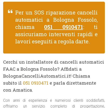
Per un SOS riparazione cancelli
automatici a Bologna Fossolo,
chiama
051 0910471
: ti
assicuriamo interventi rapidi e
lavori eseguiti a regola darte.
Cerchi un installatore di cancelli automatici
FAAC a Bologna Fossolo? Affidati a
BolognaCancelliAutomatici.it! Chiama
subito il
051 0910471
e parla direttamente
con Amatica.
Con anni di esperienza e numerosi clienti soddisfatti,
offriamo un servizio completo di progettazione,