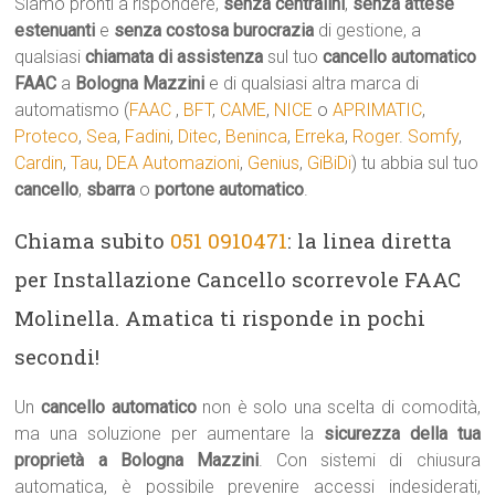
Siamo pronti a rispondere,
senza centralini
,
senza attese
estenuanti
e
senza costosa burocrazia
di gestione, a
qualsiasi
chiamata di assistenza
sul tuo
cancello automatico
FAAC
a
Bologna Mazzini
e di qualsiasi altra marca di
automatismo (
FAAC
,
BFT
,
CAME
,
NICE
o
APRIMATIC
,
Proteco
,
Sea
,
Fadini
,
Ditec
,
Beninca
,
Erreka
,
Roger
.
Somfy
,
Cardin
,
Tau
,
DEA Automazioni
,
Genius
,
GiBiDi
) tu abbia sul tuo
cancello
,
sbarra
o
portone automatico
.
Chiama subito
051 0910471
: la linea diretta
per Installazione Cancello scorrevole FAAC
Molinella. Amatica ti risponde in pochi
secondi!
Un
cancello automatico
non è solo una scelta di comodità,
ma una soluzione per aumentare la
sicurezza della tua
proprietà a Bologna Mazzini
. Con sistemi di chiusura
automatica, è possibile prevenire accessi indesiderati,