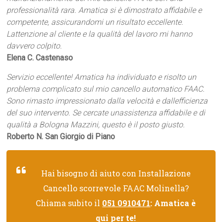
professionalità rara. Amatica si è dimostrato affidabile e
competente, assicurandomi un risultato eccellente.
Lattenzione al cliente e la qualità del lavoro mi hanno
davvero colpito.
Elena C. Castenaso
Servizio eccellente! Amatica ha individuato e risolto un
problema complicato sul mio cancello automatico FAAC.
Sono rimasto impressionato dalla velocità e dallefficienza
del suo intervento. Se cercate unassistenza affidabile e di
qualità a Bologna Mazzini, questo è il posto giusto.
Roberto N. San Giorgio di Piano
Hai bisogno di aiuto con Installazione
Cancello scorrevole FAAC Molinella?
Chiama subito il
051 0910471
: Amatica è
qui per te!