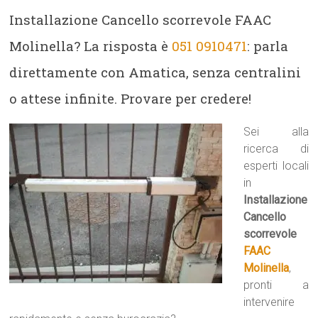
Installazione Cancello scorrevole FAAC
Molinella? La risposta è
051 0910471
: parla
direttamente con Amatica, senza centralini
o attese infinite. Provare per credere!
Sei alla
ricerca di
esperti locali
in
Installazione
Cancello
scorrevole
FAAC
Molinella
,
pronti a
intervenire