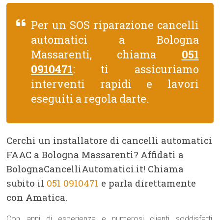
Per un SOS riparazione cancelli
automatici a Bologna
Massarenti, chiama
051
0910471
: ti assicuriamo
interventi rapidi e lavori
eseguiti a regola darte.
Cerchi un installatore di cancelli automatici
FAAC a Bologna Massarenti? Affidati a
BolognaCancelliAutomatici.it! Chiama
subito il
051 0910471
e parla direttamente
con Amatica.
Con anni di esperienza e numerosi clienti soddisfatti,