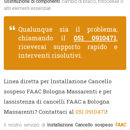
Sostituzione di componenti:
cambio di bracci, fotocellule o
altri elementi essenziali.
Qualunque sia il problema,
chiamando il
051 0910471
,
riceverai supporto rapido e
interventi risolutivi.
Linea diretta per Installazione Cancello
sospeso FAAC Bologna Massarenti e per
lassistenza di cancelli FAAC a Bologna
Massarenti? Contattaci al
051 0910471
!
Il nostro servizio di
Installazione Cancello sospeso
FAAC