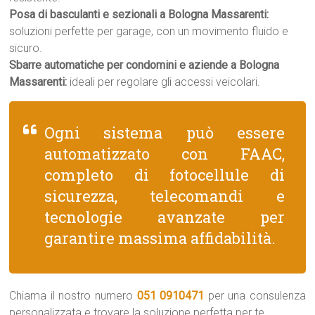
Posa di basculanti e sezionali a Bologna Massarenti:
soluzioni perfette per garage, con un movimento fluido e
sicuro.
Sbarre automatiche per condomini e aziende a Bologna
Massarenti:
ideali per regolare gli accessi veicolari.
Ogni sistema può essere
automatizzato con FAAC,
completo di fotocellule di
sicurezza, telecomandi e
tecnologie avanzate per
garantire massima affidabilità.
Chiama il nostro numero
051 0910471
per una consulenza
personalizzata e trovare la soluzione perfetta per te.