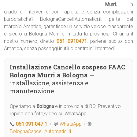
Murri
, in
grado di intervenire con rapidità e senza complicazioni
burocratiche? BolognaCancelliAutomatici.it, parte del
marchio Amatica, garantisce un servizio veloce, trasparente
e sicuro a Bologna Murri e in tutta la provincia. Chiama il
nostro numero diretto
051 0910471
: parlerai subito con
Amatica, senza passaggi inutili o centralini intermedi.
Installazione Cancello sospeso FAAC
Bologna Murri a Bologna
—
installazione, assistenza e
manutenzione
Operiamo a
Bologna
e in provincia di BO. Preventivo
rapido con foto/video su WhatsApp.
📞
051 091 047 1
• 💬
WhatsApp
• 🌐
BolognaCancelliAutomatici.it