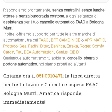
Rispondiamo prontamente,
senza centralini
,
senza lunghe
attese
e
senza burocrazia costosa
, a ogni esigenza di
assistenza
per il tuo
cancello automatico
FAAC
a
Bologna
Murri
.
Inoltre, offriamo supporto per tutte le altre marche di
automatismi, tra cui
FAAC
,
BFT
,
CAME
,
NICE
o
APRIMATIC
,
Proteco
,
Sea
,
Fadini
,
Ditec
,
Beninca
,
Erreka
,
Roger
.
Somfy
,
Cardin
,
Tau
,
DEA Automazioni
,
Genius
,
GiBiDi
.
Qualunque automatismo tu abbia su
cancello
,
sbarra
o
portone automatico
, noi siamo pronti ad aiutarti!
Chiama ora il
051 0910471
: la linea diretta
per Installazione Cancello sospeso FAAC
Bologna Murri. Amatica risponde
immediatamente!