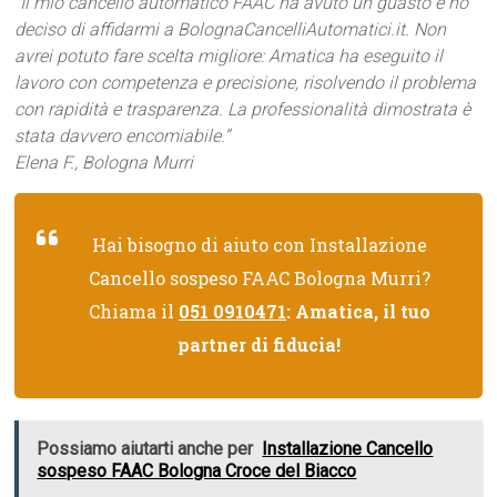
“Il mio cancello automatico FAAC ha avuto un guasto e ho
deciso di affidarmi a BolognaCancelliAutomatici.it. Non
avrei potuto fare scelta migliore: Amatica ha eseguito il
lavoro con competenza e precisione, risolvendo il problema
con rapidità e trasparenza. La professionalità dimostrata è
stata davvero encomiabile.”
Elena F., Bologna Murri
Hai bisogno di aiuto con Installazione
Cancello sospeso FAAC Bologna Murri?
Chiama il
051 0910471
: Amatica, il tuo
partner di fiducia!
Possiamo aiutarti anche per
Installazione Cancello
sospeso FAAC Bologna Croce del Biacco