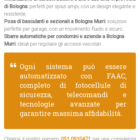
di Bologna:
perfetti per spazi ampi, con un design elegante e
resistente.
Posa di basculanti e sezionali a Bologna Murri:
soluzioni
perfette per garage, con un movimento fluido e sicuro.
Sbarre automatiche per condomini e aziende a Bologna
Murri:
ideali per regolare gli accessi veicolari.
Ogni sistema può essere
automatizzato con FAAC,
completo di fotocellule di
sicurezza, telecomandi e
tecnologie avanzate per
garantire massima affidabilità.
Chiama il nostro numero
051 0910471
per una consulenza