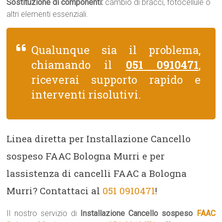
Sostituzione di componenti:
cambio di bracci, fotocellule o
altri elementi essenziali.
Qualunque sia il problema,
chiamando il
051 0910471
,
riceverai supporto rapido e
interventi risolutivi.
Linea diretta per Installazione Cancello
sospeso FAAC Bologna Murri e per
lassistenza di cancelli FAAC a Bologna
Murri? Contattaci al
051 0910471
!
Il nostro servizio di
Installazione Cancello sospeso
FAAC