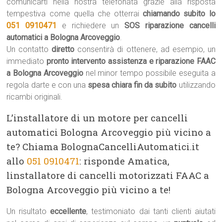
comunicarti nella nostra telefonata grazie alla risposta
tempestiva come quella che otterrai
chiamando subito lo
051 0910471
e richiedere un
SOS riparazione cancelli
automatici a Bologna Arcoveggio
.
Un contatto
diretto
consentirà di ottenere, ad esempio, un
immediato
pronto intervento assistenza e riparazione FAAC
a Bologna Arcoveggio
nel minor tempo possibile eseguita a
regola darte e con una
spesa chiara fin da subito
utilizzando
ricambi originali.
L’installatore di un motore per cancelli
automatici Bologna Arcoveggio più vicino a
te? Chiama BolognaCancelliAutomatici.it
allo
051 0910471
: risponde Amatica,
linstallatore di cancelli motorizzati FAAC a
Bologna Arcoveggio più vicino a te!
Un risultato
eccellente
, testimoniato dai tanti clienti aiutati