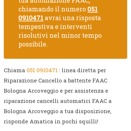
tua automazione FAAC,
chiamando il numero
051
0910471
avrai una risposta
tempestiva e interventi
risolutivi nel minor tempo
possibile.
Chiama
051 0910471
: linea diretta per
Riparazione Cancello a battente FAAC
Bologna Arcoveggio e per assistenza e
riparazione cancelli automatici FAAC a
Bologna Arcoveggio a tua disposizione,
risponde Amatica in pochi squilli!