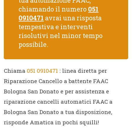
tua automazione FAAC,
chiamando il numero
051
0910471
avrai una risposta
tempestiva e interventi
risolutivi nel minor tempo
possibile.
Chiama
051 0910471
: linea diretta per
Riparazione Cancello a battente FAAC
Bologna San Donato e per assistenza e
riparazione cancelli automatici FAAC a
Bologna San Donato a tua disposizione,
risponde Amatica in pochi squilli!