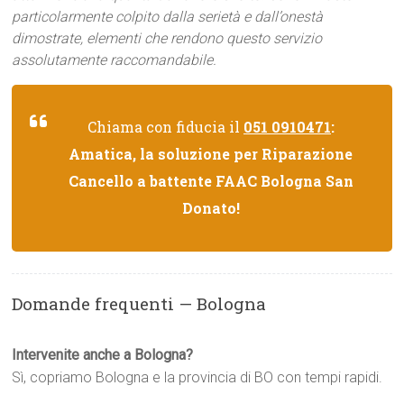
particolarmente colpito dalla serietà e dall’onestà
dimostrate, elementi che rendono questo servizio
assolutamente raccomandabile.
Chiama con fiducia il
051 0910471
:
Amatica, la soluzione per Riparazione
Cancello a battente FAAC Bologna San
Donato!
Domande frequenti — Bologna
Intervenite anche a Bologna?
Sì, copriamo Bologna e la provincia di BO con tempi rapidi.