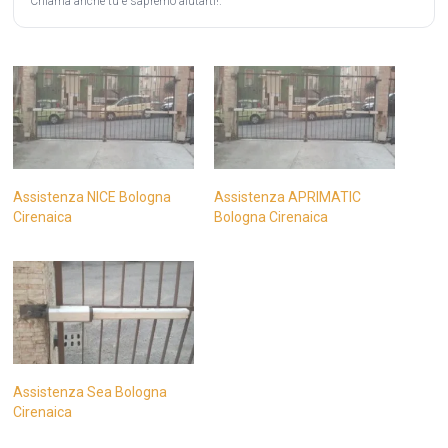
Chiama anche tu e sapremo aiutarti!.
Assistenza NICE Bologna
Assistenza APRIMATIC
Cirenaica
Bologna Cirenaica
Assistenza Sea Bologna
Cirenaica