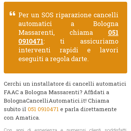
Per un SOS riparazione cancelli
automatici a Bologna
Massarenti, chiama
051
0910471
: ti assicuriamo
interventi rapidi e lavori
eseguiti a regola darte.
Cerchi un installatore di cancelli automatici
FAAC a Bologna Massarenti? Affidati a
BolognaCancelliAutomatici.it! Chiama
subito il
051 0910471
e parla direttamente
con Amatica.
Con anni di esperienza e numerosi clienti soddisfatti,