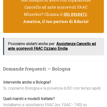
Cancello ad ante scorrevoli FAAC
Minerbio? Chiama il
051 0910471
:
Amatica, il tuo partner di fiducia!
Possiamo aiutarti anche per
Assistenza Cancello ad
ante scorrevoli FAAC Ozzano Emilia
Domande frequenti — Bologna
Intervenite anche a Bologna?
Sì, copriamo Bologna e la provincia di BO con tempi rapidi.
Quali marchi e modelli trattate?
Installiamo e assistiamo FAAC (es. FAAC - 740) su