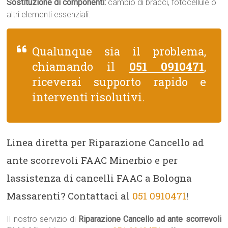
Sostituzione di componenti:
cambio di bracci, fotocellule o
altri elementi essenziali.
Qualunque sia il problema,
chiamando il
051 0910471
,
riceverai supporto rapido e
interventi risolutivi.
Linea diretta per Riparazione Cancello ad
ante scorrevoli FAAC Minerbio e per
lassistenza di cancelli FAAC a Bologna
Massarenti? Contattaci al
051 0910471
!
Il nostro servizio di
Riparazione Cancello ad ante scorrevoli