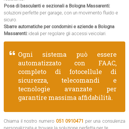
Posa di basculanti e sezionali a Bologna Massarenti:
soluzioni perfette per garage, con un movimento fluido e
sicuro.
Sbarre automatiche per condomini e aziende a Bologna
Massarenti:
ideali per regolare gli accessi veicolari.
Ogni sistema può essere
automatizzato con FAAC,
completo di fotocellule di
sicurezza, telecomandi e
tecnologie avanzate per
garantire massima affidabilità.
Chiama il nostro numero
051 0910471
per una consulenza
personalizzata e trovare la soluzione perfetta per te.