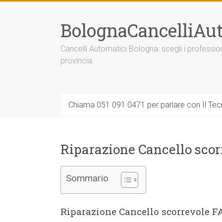
Vai
al
BolognaCancelliAut
contenuto
Cancelli Automatici Bologna: scegli i professi
provincia.
Chiama 051 091 0471 per parlare con Il Tecn
Riparazione Cancello sco
Sommario
Riparazione Cancello scorrevole F