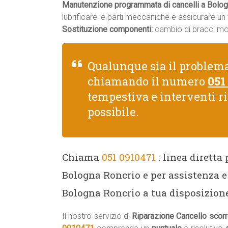
Manutenzione programmata di cancelli a Bolog
lubrificare le parti meccaniche e assicurare u
Sostituzione componenti:
cambio di bracci moto
Qualunque sia il problem
chiamando il numero
051
tempestiva e interventi r
possibile.
Chiama
051 0910471
: linea diretta
Bologna Roncrio e per assistenza e
Bologna Roncrio a tua disposizione
Il nostro servizio di
Riparazione Cancello scor