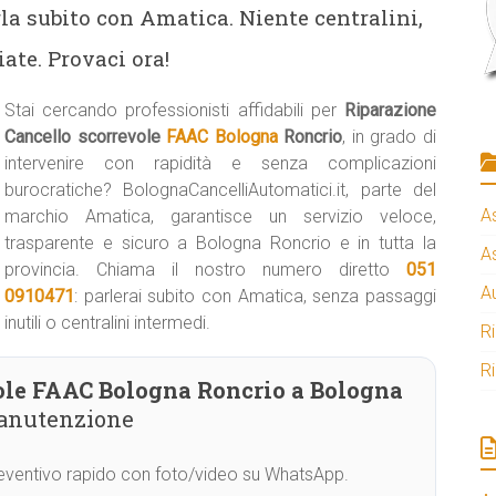
la subito con Amatica. Niente centralini,
ate. Provaci ora!
Stai cercando professionisti affidabili per
Riparazione
Cancello scorrevole
FAAC Bologna
Roncrio
, in grado di
intervenire con rapidità e senza complicazioni
burocratiche? BolognaCancelliAutomatici.it, parte del
A
marchio Amatica, garantisce un servizio veloce,
trasparente e sicuro a Bologna Roncrio e in tutta la
A
provincia. Chiama il nostro numero diretto
051
A
0910471
: parlerai subito con Amatica, senza passaggi
inutili o centralini intermedi.
R
R
ole FAAC Bologna Roncrio a Bologna
manutenzione
Preventivo rapido con foto/video su WhatsApp.