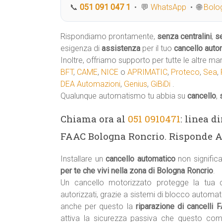
📞
051 091 047 1
• 💬
WhatsApp
• 🌐
Bolog
Rispondiamo prontamente,
senza centralini
,
s
esigenza di
assistenza
per il tuo
cancello auto
Inoltre, offriamo supporto per tutte le altre ma
BFT
,
CAME
,
NICE
o
APRIMATIC
,
Proteco
,
Sea
,
DEA Automazioni
,
Genius
,
GiBiDi
.
Qualunque automatismo tu abbia su
cancello
,
Chiama ora al
051 0910471
: linea d
FAAC Bologna Roncrio. Risponde Am
Installare un
cancello automatico
non signifi
per te che vivi nella zona di Bologna Roncrio
.
Un cancello motorizzato protegge la tua
autorizzati, grazie a sistemi di blocco automa
anche per questo la
riparazione di cancelli
attiva la sicurezza passiva che questo co