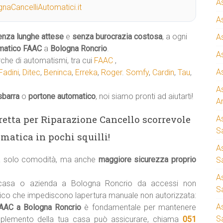
A
naCancelliAutomatici.it
A
enza lunghe attese
e
senza burocrazia costosa
, a ogni
A
matico
FAAC
a
Bologna Roncrio
.
A
rche di automatismi, tra cui
FAAC
,
A
Fadini
,
Ditec
,
Beninca
,
Erreka
,
Roger
.
Somfy
,
Cardin
,
Tau
,
A
sbarra
o
portone automatico
, noi siamo pronti ad aiutarti!
A
iretta per Riparazione Cancello scorrevole
A
S
atica in pochi squilli!
A
ca solo comodità, ma anche
maggiore sicurezza proprio
Sa
A
 casa o azienda a Bologna Roncrio da accessi non
S
tico che impediscono lapertura manuale non autorizzata:
A
 FAAC a Bologna Roncrio
è fondamentale per mantenere
S
mplemento della tua casa può assicurare, chiama
051