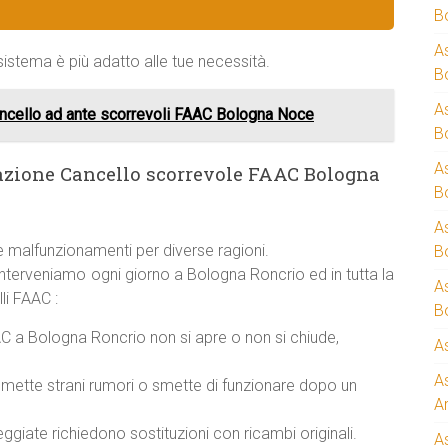
B
A
istema è più adatto alle tue necessità.
B
A
ncello ad ante scorrevoli FAAC Bologna Noce
B
A
azione Cancello scorrevole FAAC Bologna
B
A
 malfunzionamenti per diverse ragioni.
B
interveniamo ogni giorno a Bologna Roncrio ed in tutta la
A
li FAAC :
B
C a Bologna Roncrio non si apre o non si chiude,
A
A
mette strani rumori o smette di funzionare dopo un
A
giate richiedono sostituzioni con ricambi originali.
A