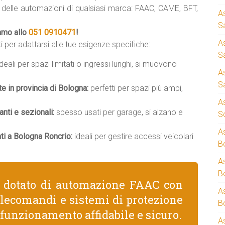
i delle automazioni di qualsiasi marca: FAAC, CAME, BFT,
A
S
iamo allo
051 0910471
!
A
i per adattarsi alle tue esigenze specifiche:
S
deali per spazi limitati o ingressi lunghi, si muovono
A
S
te in provincia di Bologna:
perfetti per spazi più ampi,
A
nti e sezionali:
spesso usati per garage, si alzano e
S
A
ti a Bologna Roncrio:
ideali per gestire accessi veicolari
B
A
B
e dotato di automazione FAAC con
A
telecomandi e sistemi di protezione
B
 funzionamento affidabile e sicuro.
A