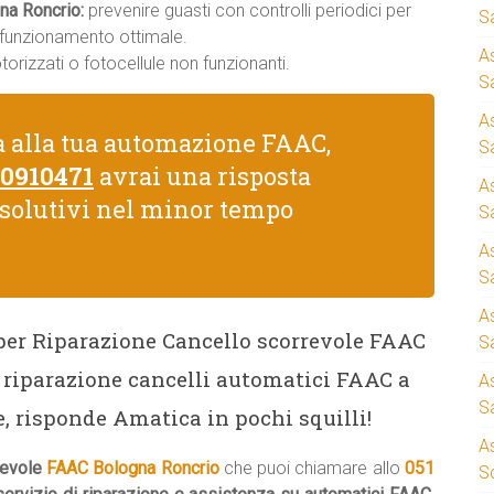
na Roncrio:
prevenire guasti con controlli periodici per
S
n funzionamento ottimale.
A
rizzati o fotocellule non funzionanti.
Sa
A
a alla tua automazione FAAC,
S
 0910471
avrai una risposta
A
isolutivi nel minor tempo
S
A
S
A
 per Riparazione Cancello scorrevole FAAC
S
 riparazione cancelli automatici FAAC a
A
S
, risponde Amatica in pochi squilli!
A
revole
FAAC Bologna Roncrio
che puoi chiamare allo
051
S