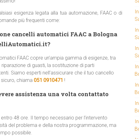
massimo!
S
I
lsiasi esigenza legata alla tua automazione, FAAC o di
S
domande più frequenti come:
I
zione cancelli automatici FAAC a Bologna
S
lliAutomatici.it?
I
S
 automatici FAAC copre un’ampia gamma di esigenze, tra
riparazione di guasti, la sostituzione di parti
I
enti. Siamo esperti nell’assicurare che il tuo cancello
B
e sicuro, chiama
051 0910471
!
I
B
evere assistenza una volta contattato
I
B
 entro 48 ore. Il tempo necessario per l’intervento
I
ssità del problema e della nostra programmazione, ma
B
empo possibile.