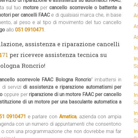
servizio di riparazione e assistenza su automatici FAAC
,
A
a sul tuo
motore
per
cancello scorrevole o battente a
otori per cancelli FAAC
e di qualsiasi marca che, in base
A
mento, al peso e al tipo di movimento del tuo cancello
A
ogo
allo
051 0910471
.
A
llazione, assistenza e riparazione cancelli
I
471
per ricevere assistenza tecnica su
I
ologna Roncrio!
S
I
ancello scorrevole FAAC Bologna Roncrio
” imbattersi in
Sa
 di servizi
di assistenza e riparazione automatismi per
io
oppure per
riparazione di un motore FAAC per cancello
I
stituzione di un motore per una basculante automatica a
S
I
51 0910471
e parlare con
Amatica
, azienda con ampia
S
’agenda con un numero di appuntamenti che consentono
o
o con una programmazione che non dovrebbe mai far
I