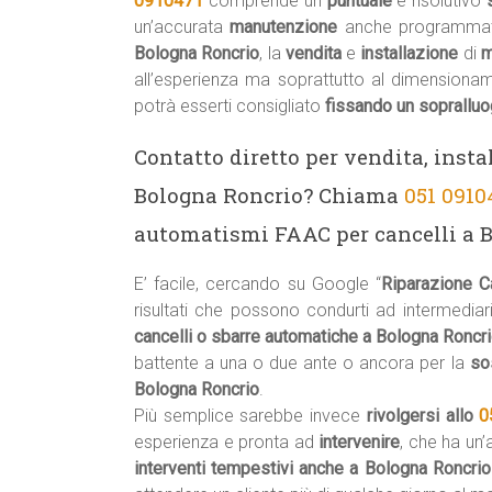
0910471
comprende un
puntuale
e risolutivo
un’accurata
manutenzione
anche programmat
Bologna Roncrio
, la
vendita
e
installazione
di
m
all’esperienza ma soprattutto al dimensiona
potrà esserti consigliato
fissando un soprallu
Contatto diretto per vendita, insta
Bologna Roncrio? Chiama
051 0910
automatismi FAAC per cancelli a B
E’ facile, cercando su Google “
Riparazione C
risultati che possono condurti ad intermediari
cancelli o sbarre automatiche a Bologna Roncr
battente a una o due ante o ancora per la
so
Bologna Roncrio
.
Più semplice sarebbe invece
rivolgersi allo
0
esperienza e pronta ad
intervenire
, che ha un
interventi tempestivi anche a Bologna Roncri