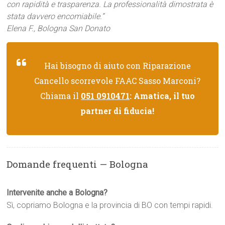
con rapidità e trasparenza. La professionalità dimostrata è
stata davvero encomiabile.”
Elena F., Bologna San Donato
Hai bisogno di aiuto con Riparazione
Cancello scorrevole FAAC Sasso Marconi?
Chiama il
051 0910471
: Amatica, il tuo
partner di fiducia!
Domande frequenti — Bologna
Intervenite anche a Bologna?
Sì, copriamo Bologna e la provincia di BO con tempi rapidi.