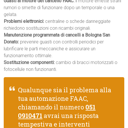
Guasti al motore del cancello FAAC:
il motore emette strani
rumori o smette di funzionare dopo un temporale o una
gelata.
Problemi elettronici:
centraline o schede danneggiate
richiedono sostituzioni con ricambi originali.
Manutenzione programmata di cancelli a Bologna San
Donato:
prevenire guasti con controlli periodici per
lubrificare le parti meccaniche e assicurare un
funzionamento ottimale.
Sostituzione componenti:
cambio di bracci motorizzati o
fotocellule non funzionanti.
Qualunque sia il problema alla
tua automazione FAAC,
chiamando il numero
051
0910471
avrai una risposta
tempestiva e interventi