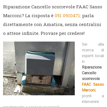
Riparazione Cancello scorrevole FAAC Sasso
Marconi? La risposta è
051 0910471
: parla
direttamente con Amatica, senza centralini
o attese infinite. Provare per credere!
Sei alla
ricerca di
esperti locali
in
Riparazione
Cancello
scorrevole
FAAC Sasso
Marconi
,
pronti a
intervenire