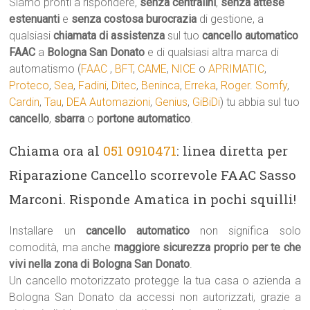
Siamo pronti a rispondere,
senza centralini
,
senza attese
estenuanti
e
senza costosa burocrazia
di gestione, a
qualsiasi
chiamata di assistenza
sul tuo
cancello automatico
FAAC
a
Bologna San Donato
e di qualsiasi altra marca di
automatismo (
FAAC
,
BFT
,
CAME
,
NICE
o
APRIMATIC
,
Proteco
,
Sea
,
Fadini
,
Ditec
,
Beninca
,
Erreka
,
Roger
.
Somfy
,
Cardin
,
Tau
,
DEA Automazioni
,
Genius
,
GiBiDi
) tu abbia sul tuo
cancello
,
sbarra
o
portone automatico
.
Chiama ora al
051 0910471
: linea diretta per
Riparazione Cancello scorrevole FAAC Sasso
Marconi. Risponde Amatica in pochi squilli!
Installare un
cancello automatico
non significa solo
comodità, ma anche
maggiore sicurezza proprio per te che
vivi nella zona di Bologna San Donato
.
Un cancello motorizzato protegge la tua casa o azienda a
Bologna San Donato da accessi non autorizzati, grazie a