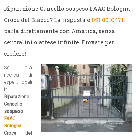
Riparazione Cancello sospeso FAAC Bologna
Croce del Biacco? La risposta è
051 0910471
:
parla direttamente con Amatica, senza
centralini o attese infinite. Provare per
credere!
Sei alla
ricerca di
esperti locali
in
Riparazione
Cancello
sospeso
FAAC
Bologna
Croce del