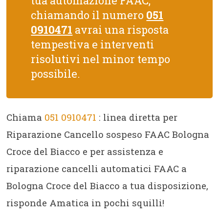
tua automazione FAAC,
chiamando il numero
051
0910471
avrai una risposta
tempestiva e interventi
risolutivi nel minor tempo
possibile.
Chiama
051 0910471
: linea diretta per
Riparazione Cancello sospeso FAAC Bologna
Croce del Biacco e per assistenza e
riparazione cancelli automatici FAAC a
Bologna Croce del Biacco a tua disposizione,
risponde Amatica in pochi squilli!