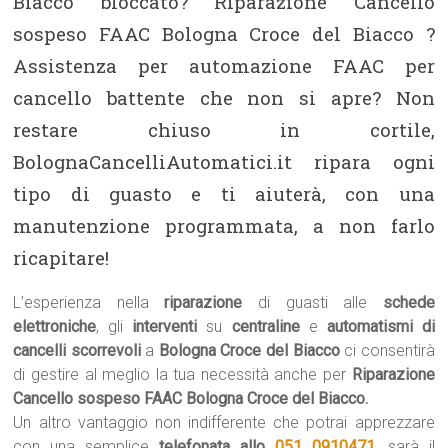
Biacco bloccato? Riparazione Cancello
sospeso FAAC Bologna Croce del Biacco ?
Assistenza per automazione FAAC per
cancello battente che non si apre? Non
restare chiuso in cortile,
BolognaCancelliAutomatici.it ripara ogni
tipo di guasto e ti aiuterà, con una
manutenzione programmata, a non farlo
ricapitare!
L’esperienza nella
riparazione
di guasti alle
schede
elettroniche
, gli
interventi
su
centraline
e
automatismi di
cancelli scorrevoli
a
Bologna Croce del Biacco
ci consentirà
di gestire al meglio la tua necessità anche per
Riparazione
Cancello sospeso FAAC Bologna Croce del Biacco.
Un altro vantaggio non indifferente che potrai apprezzare
con una semplice
telefonata allo
051 0910471
, sarà il