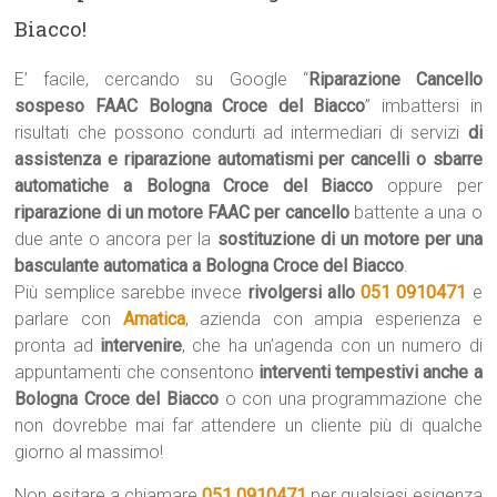
Biacco!
E’ facile, cercando su Google “
Riparazione Cancello
sospeso FAAC Bologna Croce del Biacco
” imbattersi in
risultati che possono condurti ad intermediari di servizi
di
assistenza e riparazione automatismi per cancelli o sbarre
automatiche a Bologna Croce del Biacco
oppure per
riparazione di un motore FAAC per cancello
battente a una o
due ante o ancora per la
sostituzione di un motore per una
basculante automatica a Bologna Croce del Biacco
.
Più semplice sarebbe invece
rivolgersi allo
051 0910471
e
parlare con
Amatica
, azienda con ampia esperienza e
pronta ad
intervenire
, che ha un’agenda con un numero di
appuntamenti che consentono
interventi tempestivi anche a
Bologna Croce del Biacco
o con una programmazione che
non dovrebbe mai far attendere un cliente più di qualche
giorno al massimo!
Non esitare a chiamare
051 0910471
per qualsiasi esigenza