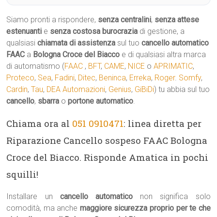
Siamo pronti a rispondere,
senza centralini
,
senza attese
estenuanti
e
senza costosa burocrazia
di gestione, a
qualsiasi
chiamata di assistenza
sul tuo
cancello automatico
FAAC
a
Bologna Croce del Biacco
e di qualsiasi altra marca
di automatismo (
FAAC
,
BFT
,
CAME
,
NICE
o
APRIMATIC
,
Proteco
,
Sea
,
Fadini
,
Ditec
,
Beninca
,
Erreka
,
Roger
.
Somfy
,
Cardin
,
Tau
,
DEA Automazioni
,
Genius
,
GiBiDi
) tu abbia sul tuo
cancello
,
sbarra
o
portone automatico
.
Chiama ora al
051 0910471
: linea diretta per
Riparazione Cancello sospeso FAAC Bologna
Croce del Biacco. Risponde Amatica in pochi
squilli!
Installare un
cancello automatico
non significa solo
comodità, ma anche
maggiore sicurezza proprio per te che