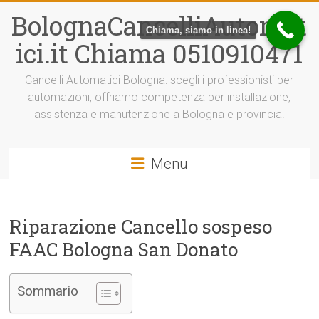
Vai
BolognaCancelliAutomat
al
Chiama, siamo in linea!
contenuto
ici.it Chiama 0510910471
Cancelli Automatici Bologna: scegli i professionisti per
automazioni, offriamo competenza per installazione,
assistenza e manutenzione a Bologna e provincia.
Menu
Riparazione Cancello sospeso
FAAC Bologna San Donato
Sommario