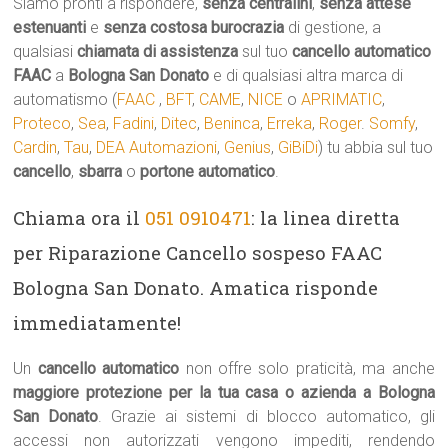
Siamo pronti a rispondere,
senza centralini
,
senza attese
estenuanti
e
senza costosa burocrazia
di gestione, a
qualsiasi
chiamata di assistenza
sul tuo
cancello automatico
FAAC
a
Bologna San Donato
e di qualsiasi altra marca di
automatismo (
FAAC
,
BFT
,
CAME
,
NICE
o
APRIMATIC
,
Proteco
,
Sea
,
Fadini
,
Ditec
,
Beninca
,
Erreka
,
Roger
.
Somfy
,
Cardin
,
Tau
,
DEA Automazioni
,
Genius
,
GiBiDi
) tu abbia sul tuo
cancello
,
sbarra
o
portone automatico
.
Chiama ora il
051 0910471
: la linea diretta
per Riparazione Cancello sospeso FAAC
Bologna San Donato. Amatica risponde
immediatamente!
Un
cancello automatico
non offre solo praticità, ma anche
maggiore protezione per la tua casa o azienda a Bologna
San Donato
. Grazie ai sistemi di blocco automatico, gli
accessi non autorizzati vengono impediti, rendendo