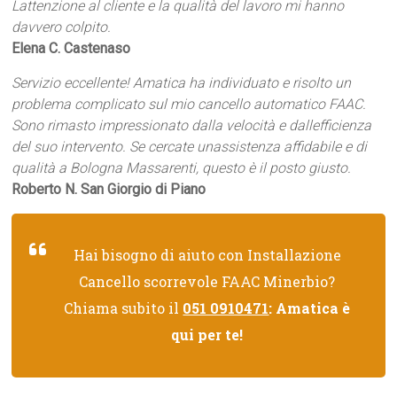
Lattenzione al cliente e la qualità del lavoro mi hanno
davvero colpito.
Elena C. Castenaso
Servizio eccellente! Amatica ha individuato e risolto un
problema complicato sul mio cancello automatico FAAC.
Sono rimasto impressionato dalla velocità e dallefficienza
del suo intervento. Se cercate unassistenza affidabile e di
qualità a Bologna Massarenti, questo è il posto giusto.
Roberto N. San Giorgio di Piano
Hai bisogno di aiuto con Installazione
Cancello scorrevole FAAC Minerbio?
Chiama subito il
051 0910471
: Amatica è
qui per te!