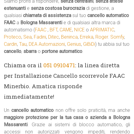
Siamo pronti a rispondere,
senza centralini
,
senza attese
estenuanti
e
senza costosa burocrazia
di gestione, a
qualsiasi
chiamata di assistenza
sul tuo
cancello automatico
FAAC
a
Bologna Massarenti
e di qualsiasi altra marca di
automatismo (
FAAC
,
BFT
,
CAME
,
NICE
o
APRIMATIC
,
Proteco
,
Sea
,
Fadini
,
Ditec
,
Beninca
,
Erreka
,
Roger
.
Somfy
,
Cardin
,
Tau
,
DEA Automazioni
,
Genius
,
GiBiDi
) tu abbia sul tuo
cancello
,
sbarra
o
portone automatico
.
Chiama ora il
051 0910471
: la linea diretta
per Installazione Cancello scorrevole FAAC
Minerbio. Amatica risponde
immediatamente!
Un
cancello automatico
non offre solo praticità, ma anche
maggiore protezione per la tua casa o azienda a Bologna
Massarenti
. Grazie ai sistemi di blocco automatico, gli
accessi non autorizzati vengono impediti, rendendo