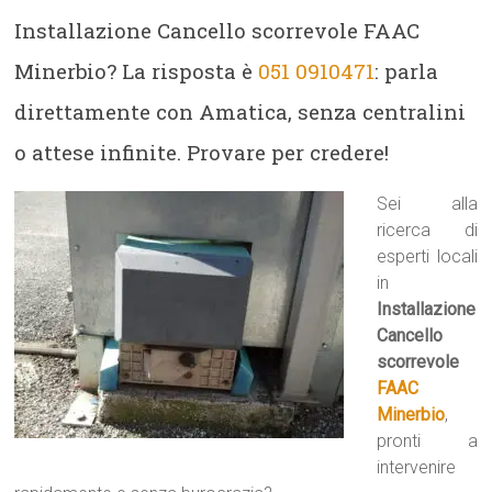
Installazione Cancello scorrevole FAAC
Minerbio? La risposta è
051 0910471
: parla
direttamente con Amatica, senza centralini
o attese infinite. Provare per credere!
Sei alla
ricerca di
esperti locali
in
Installazione
Cancello
scorrevole
FAAC
Minerbio
,
pronti a
intervenire